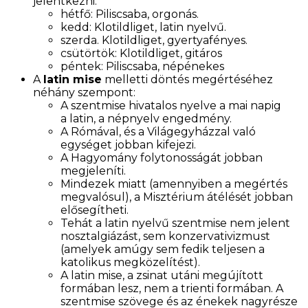
jelentkezni.
hétfő: Piliscsaba, orgonás.
kedd: Klotildliget, latin nyelvű.
szerda. Klotildliget, gyertyafényes.
csütörtök: Klotildliget, gitáros
péntek: Piliscsaba, népénekes
A
latin mise
melletti döntés megértéséhez
néhány szempont:
A szentmise hivatalos nyelve a mai napig
a latin, a népnyelv engedmény.
A Rómával, és a Világegyházzal való
egységet jobban kifejezi.
A Hagyomány folytonosságát jobban
megjeleníti.
Mindezek miatt (amennyiben a megértés
megvalósul), a Misztérium átélését jobban
elősegítheti.
Tehát a latin nyelvű szentmise nem jelent
nosztalgiázást, sem konzervativizmust
(amelyek amúgy sem fedik teljesen a
katolikus megközelítést).
A latin mise, a zsinat utáni megújított
formában lesz, nem a trienti formában. A
szentmise szövege és az énekek nagyrésze