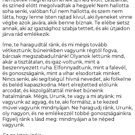
és színed előtt megolvadtak a hegyek! Nem hallotta
soha senki, valóban fül nem hallotta, és szem nem
látta, hogy lenne Isten rajtad kívül, aki ilyeneket vinne
végbe azok javára, akik benne bíznak. Te elébe sietsz
annak, aki az igazsághoz szabja tetteit, és aki útjaidon
járva rád emlékezik.
Íme, te haragudtál ránk, és mi mégis tovább
vétkeztünk; bűneinkben vagyunk régtől fogva,
bárcsak megszabadulnánk! Olyanok lettünk mind,
akár a tisztátalan, és igaz-voltunk, mint a
beszennyezett ruha. Elfonnyadtunk, mint a falevél,
és gonoszságaink, mint a vihar elsodortak minket.
Nincs senki, aki segítségül hívná nevedet, aki fölkelne
és beléd kapaszkodna. Mert elrejtetted előlünk
arcodat, és kiszolgáltattál minket bűneink
hatalmának. Mégis, Urunk, te vagy a mi atyánk; mi
vagyunk az agyag, és te, aki formálsz, a te kezed
művei vagyunk mindnyájan. Ne haragudj ránk, Urunk,
oly nagyon, és ne emlékezzél többé gonoszságainkra.
Figyelj ránk s lásd meg: mindnyájan a te néped
vagyunk.