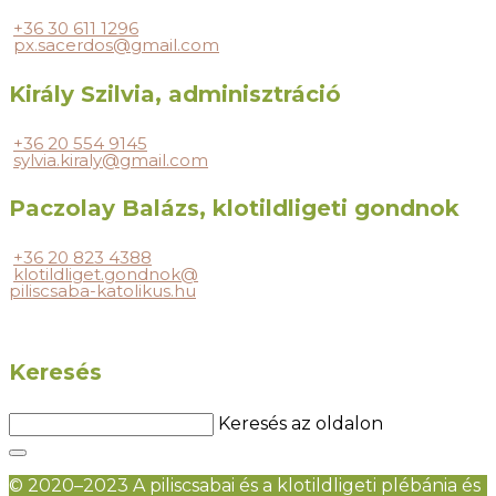
+36 30 611 1296
px.sacerdos@gmail.com
Király Szilvia, adminisztráció
+36 20 554 9145
sylvia.kiraly@gmail.com
Paczolay Balázs, klotildligeti gondnok
+36 20 823 4388
klotildliget.gondnok@
piliscsaba-katolikus.hu
Keresés
Keresés az oldalon
© 2020–2023 A piliscsabai és a klotildligeti plébánia és