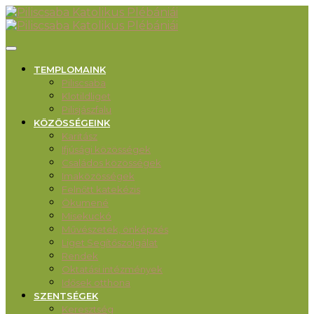
TEMPLOMAINK
Piliscsaba
Klotildliget
Pilisjászfalu
KÖZÖSSÉGEINK
Karitász
Ifjúsági közösségek
Családos közösségek
Imaközösségek
Felnőtt katekézis
Ökumené
Misekuckó
Művészetek, önképzés
Liget Segítőszolgálat
Rendek
Oktatási intézmények
Idősek otthona
SZENTSÉGEK
Keresztség