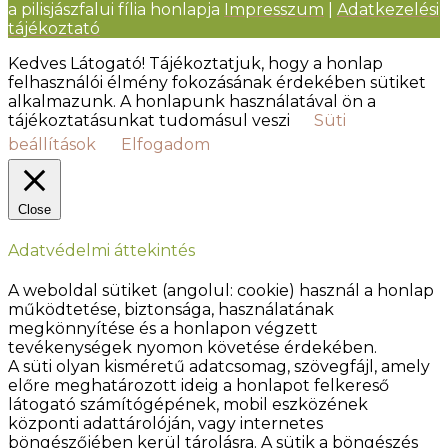
a pilisjászfalui fília honlapja
Impresszum
|
Adatkezelési
tájékoztató
Kedves Látogató! Tájékoztatjuk, hogy a honlap
felhasználói élmény fokozásának érdekében sütiket
alkalmazunk. A honlapunk használatával ön a
tájékoztatásunkat tudomásul veszi
Süti
beállítások
Elfogadom
Close
Adatvédelmi áttekintés
A weboldal sütiket (angolul: cookie) használ a honlap
működtetése, biztonsága, használatának
megkönnyítése és a honlapon végzett
tevékenységek nyomon követése érdekében.
A süti olyan kisméretű adatcsomag, szövegfájl, amely
előre meghatározott ideig a honlapot felkereső
látogató számítógépének, mobil eszközének
központi adattárolóján, vagy internetes
böngészőjében kerül tárolásra. A sütik a böngészés