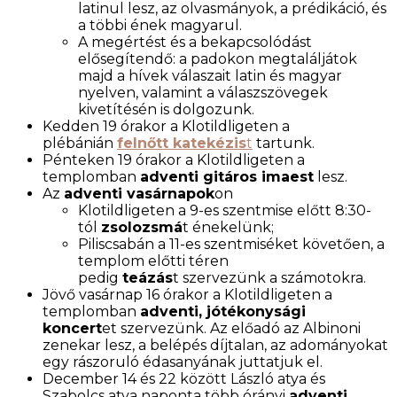
latinul lesz, az olvasmányok, a prédikáció, és
a többi ének magyarul.
A megértést és a bekapcsolódást
elősegítendő: a padokon megtaláljátok
majd a hívek válaszait latin és magyar
nyelven, valamint a válaszszövegek
kivetítésén is dolgozunk.
Kedden 19 órakor a Klotildligeten a
plébánián
felnőtt katekézis
t
tartunk.
Pénteken 19 órakor a Klotildligeten a
templomban
adventi gitáros imaest
lesz.
Az
adventi vasárnapok
on
Klotildligeten a 9-es szentmise előtt 8:30-
tól
zsolozsmá
t énekelünk;
Piliscsabán a 11-es szentmiséket követően, a
templom előtti téren
pedig
teázás
t szervezünk a számotokra.
Jövő vasárnap 16 órakor a Klotildligeten a
templomban
adventi, jótékonysági
koncert
et szervezünk. Az előadó az Albinoni
zenekar lesz, a belépés díjtalan, az adományokat
egy rászoruló édasanyának juttatjuk el.
December 14 és 22 között László atya és
Szabolcs atya naponta több órányi
adventi