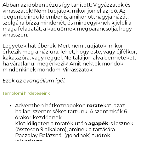
Abban az időben Jézus így tanított: Vigyázzatok és
virrasszatok! Nem tudjátok, mikor jön el az idő. Az
idegenbe induló ember is, amikor otthagyja házát,
szolgáira bízza mindenét, és mindegyiknek kijelöli a
maga feladatát; a kapuőrnek megparancsolja, hogy
virrasszon.
Legyetek hát éberek! Mert nem tudjátok, mikor
érkezik meg a ház ura: lehet, hogy este, vagy éjfélkor;
kakasszóra, vagy reggel. Ne találjon alva benneteket,
ha váratlanul megérkezik! Amit nektek mondok,
mindenkinek mondom: Virrasszatok!
Ezek az evangélium igéi.
Templomi hirdetéseink
Adventben hétköznapokon
rorate
kat, azaz
hajlani szentmiséket tartunk. A szentmisék 6
órakor kezdődnek.
Klotildligeten a roraték után
agapék
is lesznek
(összesen 9 alkalom), aminek a tartására
Paczolay Balázsnál (gondnok) tudtok