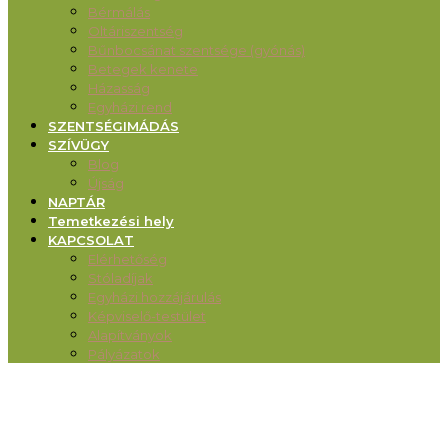
Bérmálás
Oltáriszentség
Bűnbocsánat szentsége (gyónás)
Betegek kenete
Házasság
Egyházi rend
SZENTSÉGIMÁDÁS
SZÍVÜGY
Blog
Újság
NAPTÁR
Temetkezési hely
KAPCSOLAT
Elérhetőség
Stóladíjak
Egyházi hozzájárulás
Képviselő-testület
Alapítványok
Pályázatok