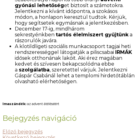
gyónási lehetőség
et biztosít a számotokra.
Jelentkezni a kívánt időpontra, a szokásos
módon, a honlapon keresztül tudtok. Kérjük,
hogy segítsetek egymásnak a jelentkezésben.
December 17-ig, mindhárom
sekrestyénkben
tartós élelmiszert gyűjtünk
a
rászorulók javára.
A klotildligeti szociális munkacsoport tagjai heti
rendszerességgel látogatják a piliscsabai
IRMÁK
idősek otthonának lakóit. Aki érez magában
kedvet és szívesen bekapcsolódna ebbe
a
szolgálatba
, szeretettel várjuk. Jelentkezni
Gáspár Csabánál lehet a templomi hirdetőtáblán
olvasható elérhetőségen.
Imaszándék:
az advent átéléséért
Bejegyzés navigáció
Előző bejegyzés
Következő bejegyzés