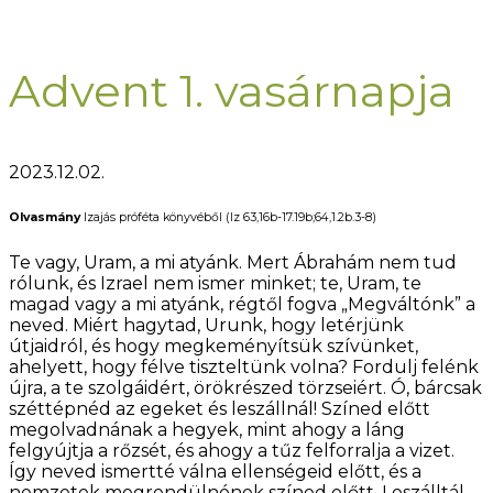
Advent 1. vasárnapja
2023.12.02.
Olvasmány
Izajás próféta könyvéből (Iz 63,16b-17.19b;64,1.2b.3-8)
Te vagy, Uram, a mi atyánk. Mert Ábrahám nem tud
rólunk, és Izrael nem ismer minket; te, Uram, te
magad vagy a mi atyánk, régtől fogva „Megváltónk” a
neved. Miért hagytad, Urunk, hogy letérjünk
útjaidról, és hogy megkeményítsük szívünket,
ahelyett, hogy félve tiszteltünk volna? Fordulj felénk
újra, a te szolgáidért, örökrészed törzseiért. Ó, bárcsak
széttépnéd az egeket és leszállnál! Színed előtt
megolvadnának a hegyek, mint ahogy a láng
felgyújtja a rőzsét, és ahogy a tűz felforralja a vizet.
Így neved ismertté válna ellenségeid előtt, és a
nemzetek megrendülnének színed előtt. Leszálltál,