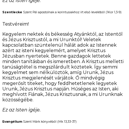
Ez az Isten igéje.
Szentlecke
Szent Pál apostolnak a korintusiakhoz írt első leveléből (1Kor 1,3-9)
Testvéreim!
Kegyelem nektek és békesség Atyánktól, az Istentől
és Jézus Krisztustól, a mi Urunktól! Veletek
kapcsolatban szüntelenül hálát adok az Istennek
azért az isteni kegyelemért, amelyet Krisztus
Jézusban nyertetek. Benne gazdagok lettetek
minden tanításban és ismeretben. A Krisztus melletti
tanúságtétel is megszilárdult köztetek. Így semmi
kegyelmet sem nélkülöztök, amíg Urunk, Jézus
Krisztus megjelenését várjátok. Ő mindvégig
megerősít titeket, hogy feddhetetlenek legyetek
Urunk, Jézus Krisztus napján. Hűséges az Isten, aki
meghívott Fiának, Jézus Krisztusnak, a mi Urunknak
közösségébe.
Ez az Isten igéje.
Evangélium
Szent Márk könyvéből (Mk 13,33-37)