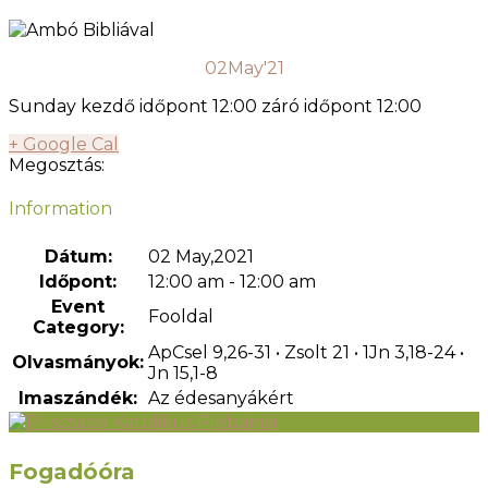
02
May'21
Sunday kezdő időpont 12:00 záró időpont 12:00
+ Google Cal
Megosztás:
Information
Dátum:
02 May,2021
Időpont:
12:00 am - 12:00 am
Event
Fooldal
Category:
ApCsel 9,26-31 • Zsolt 21 • 1Jn 3,18-24 •
Olvasmányok:
Jn 15,1-8
Imaszándék:
Az édesanyákért
Fogadóóra