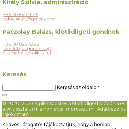
Király Szilvia, adminisztráció
+36 20 554 9145
sylvia.kiraly@gmail.com
Paczolay Balázs, klotildligeti gondnok
+36 20 823 4388
klotildliget.gondnok@
piliscsaba-katolikus.hu
Keresés
Keresés az oldalon
© 2020–2023 A piliscsabai és a klotildligeti plébánia és
a pilisjászfalui fília honlapja
Impresszum
|
Adatkezelési
tájékoztató
Kedves Látogató! Tájékoztatjuk, hogy a honlap