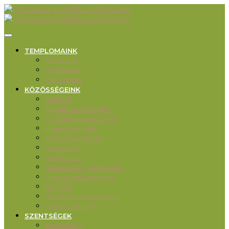
TEMPLOMAINK
Piliscsaba
Klotildliget
Pilisjászfalu
KÖZÖSSÉGEINK
Karitász
Ifjúsági közösségek
Családos közösségek
Imaközösségek
Felnőtt katekézis
Ökumené
Misekuckó
Művészetek, önképzés
Liget Segítőszolgálat
Rendek
Oktatási intézmények
Idősek otthona
SZENTSÉGEK
Keresztség