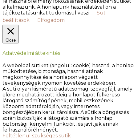
felhasználói élmény fokozásának érdekében sütiket
alkalmazunk. A honlapunk használatával ön a
tájékoztatásunkat tudomásul veszi
Süti
beállítások
Elfogadom
Close
Adatvédelmi áttekintés
A weboldal sütiket (angolul: cookie) használ a honlap
működtetése, biztonsága, használatának
megkönnyítése és a honlapon végzett
tevékenységek nyomon követése érdekében.
A süti olyan kisméretű adatcsomag, szövegfájl, amely
előre meghatározott ideig a honlapot felkereső
látogató számítógépének, mobil eszközének
központi adattárolóján, vagy internetes
böngészőjében kerül tárolásra. A sütik a böngészés
során biztosítják a látogató számára a honlap
biztonsági, kényelmi funkcióit, és javítják annak
felhasználói élményét.
Feltétlenül szükséges sütik