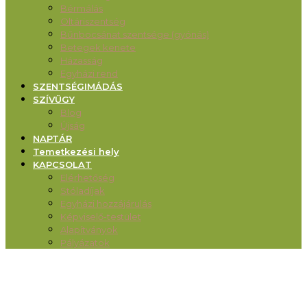
Bérmálás
Oltáriszentség
Bűnbocsánat szentsége (gyónás)
Betegek kenete
Házasság
Egyházi rend
SZENTSÉGIMÁDÁS
SZÍVÜGY
Blog
Újság
NAPTÁR
Temetkezési hely
KAPCSOLAT
Elérhetőség
Stóladíjak
Egyházi hozzájárulás
Képviselő-testület
Alapítványok
Pályázatok