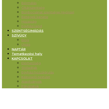
Bérmálás
Oltáriszentség
Bűnbocsánat szentsége (gyónás)
Betegek kenete
Házasság
Egyházi rend
SZENTSÉGIMÁDÁS
SZÍVÜGY
Blog
Újság
NAPTÁR
Temetkezési hely
KAPCSOLAT
Elérhetőség
Stóladíjak
Egyházi hozzájárulás
Képviselő-testület
Alapítványok
Pályázatok