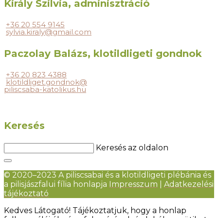
Király Szilvia, adminisztráció
+36 20 554 9145
sylvia.kiraly@gmail.com
Paczolay Balázs, klotildligeti gondnok
+36 20 823 4388
klotildliget.gondnok@
piliscsaba-katolikus.hu
Keresés
Keresés az oldalon
© 2020–2023 A piliscsabai és a klotildligeti plébánia és
a pilisjászfalui fília honlapja
Impresszum
|
Adatkezelési
tájékoztató
Kedves Látogató! Tájékoztatjuk, hogy a honlap