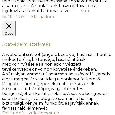
felhasználói élmény fokozásának érdekében sütiket
alkalmazunk. A honlapunk használatával ön a
tájékoztatásunkat tudomásul veszi
Süti
beállítások
Elfogadom
Close
Adatvédelmi áttekintés
A weboldal sütiket (angolul: cookie) használ a honlap
működtetése, biztonsága, használatának
megkönnyítése és a honlapon végzett
tevékenységek nyomon követése érdekében.
A süti olyan kisméretű adatcsomag, szövegfájl, amely
előre meghatározott ideig a honlapot felkereső
látogató számítógépének, mobil eszközének
központi adattárolóján, vagy internetes
böngészőjében kerül tárolásra. A sütik a böngészés
során biztosítják a látogató számára a honlap
biztonsági, kényelmi funkcióit, és javítják annak
felhasználói élményét.
Feltétlenül szükséges sütik