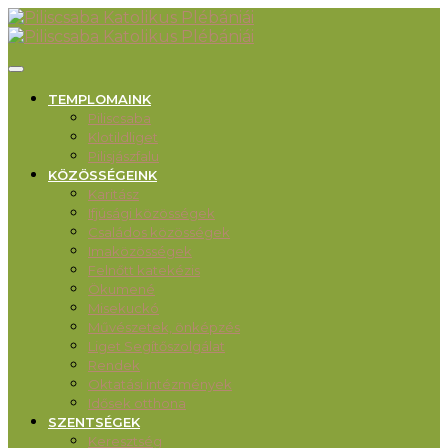
TEMPLOMAINK
Piliscsaba
Klotildliget
Pilisjászfalu
KÖZÖSSÉGEINK
Karitász
Ifjúsági közösségek
Családos közösségek
Imaközösségek
Felnőtt katekézis
Ökumené
Misekuckó
Művészetek, önképzés
Liget Segítőszolgálat
Rendek
Oktatási intézmények
Idősek otthona
SZENTSÉGEK
Keresztség