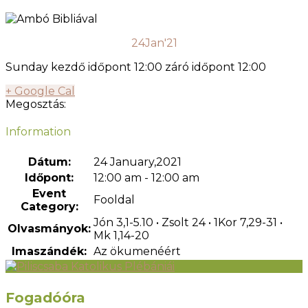
24
Jan'21
Sunday kezdő időpont 12:00 záró időpont 12:00
+ Google Cal
Megosztás:
Information
Dátum:
24 January,2021
Időpont:
12:00 am - 12:00 am
Event
Fooldal
Category:
Jón 3,1-5.10 • Zsolt 24 • 1Kor 7,29-31 •
Olvasmányok:
Mk 1,14-20
Imaszándék:
Az ökumenéért
Fogadóóra