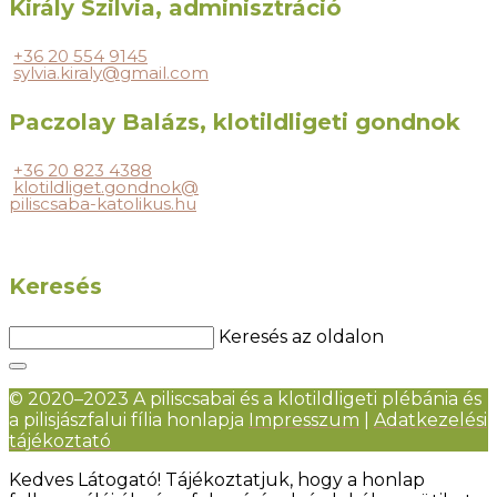
Király Szilvia, adminisztráció
+36 20 554 9145
sylvia.kiraly@gmail.com
Paczolay Balázs, klotildligeti gondnok
+36 20 823 4388
klotildliget.gondnok@
piliscsaba-katolikus.hu
Keresés
Keresés az oldalon
© 2020–2023 A piliscsabai és a klotildligeti plébánia és
a pilisjászfalui fília honlapja
Impresszum
|
Adatkezelési
tájékoztató
Kedves Látogató! Tájékoztatjuk, hogy a honlap