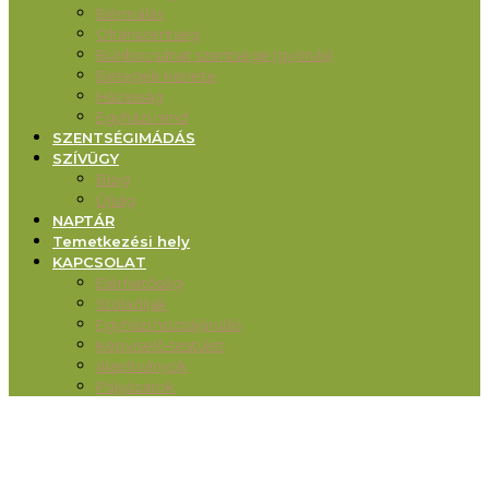
Bérmálás
Oltáriszentség
Bűnbocsánat szentsége (gyónás)
Betegek kenete
Házasság
Egyházi rend
SZENTSÉGIMÁDÁS
SZÍVÜGY
Blog
Újság
NAPTÁR
Temetkezési hely
KAPCSOLAT
Elérhetőség
Stóladíjak
Egyházi hozzájárulás
Képviselő-testület
Alapítványok
Pályázatok