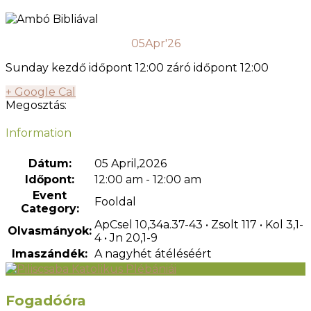
05
Apr'26
Sunday kezdő időpont 12:00 záró időpont 12:00
+ Google Cal
Megosztás:
Information
Dátum:
05 April,2026
Időpont:
12:00 am - 12:00 am
Event
Fooldal
Category:
ApCsel 10,34a.37-43 • Zsolt 117 • Kol 3,1-
Olvasmányok:
4 • Jn 20,1-9
Imaszándék:
A nagyhét átéléséért
Fogadóóra