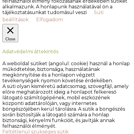
felhasználói élmény fokozásának érdekében sütiket
alkalmazunk. A honlapunk használatával ön a
tájékoztatásunkat tudomásul veszi
Süti
beállítások
Elfogadom
Close
Adatvédelmi áttekintés
A weboldal sütiket (angolul: cookie) használ a honlap
működtetése, biztonsága, használatának
megkönnyítése és a honlapon végzett
tevékenységek nyomon követése érdekében.
A süti olyan kisméretű adatcsomag, szövegfájl, amely
előre meghatározott ideig a honlapot felkereső
látogató számítógépének, mobil eszközének
központi adattárolóján, vagy internetes
böngészőjében kerül tárolásra. A sütik a böngészés
során biztosítják a látogató számára a honlap
biztonsági, kényelmi funkcióit, és javítják annak
felhasználói élményét.
Feltétlenül szükséges sütik