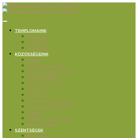
TEMPLOMAINK
Piliscsaba
Klotildliget
Pilisjászfalu
KÖZÖSSÉGEINK
Karitász
Ifjúsági közösségek
Családos közösségek
Imaközösségek
Felnőtt katekézis
Ökumené
Misekuckó
Művészetek, önképzés
Liget Segítőszolgálat
Rendek
Oktatási intézmények
Idősek otthona
SZENTSÉGEK
Keresztség