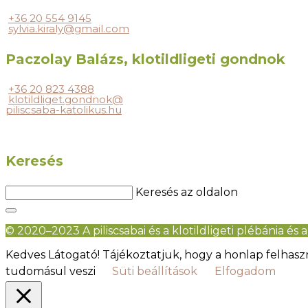
+36 20 554 9145
sylvia.kiraly@gmail.com
Paczolay Balázs, klotildligeti gondnok
+36 20 823 4388
klotildliget.gondnok@
piliscsaba-katolikus.hu
Keresés
Keresés az oldalon
© 2020–2023 A piliscsabai és a klotildligeti plébánia és a 
Kedves Látogató! Tájékoztatjuk, hogy a honlap felhas
tudomásul veszi
Süti beállítások
Elfogadom