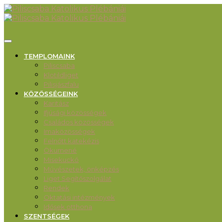
TEMPLOMAINK
Piliscsaba
Klotildliget
Pilisjászfalu
KÖZÖSSÉGEINK
Karitász
Ifjúsági közösségek
Családos közösségek
Imaközösségek
Felnőtt katekézis
Ökumené
Misekuckó
Művészetek, önképzés
Liget Segítőszolgálat
Rendek
Oktatási intézmények
Idősek otthona
SZENTSÉGEK