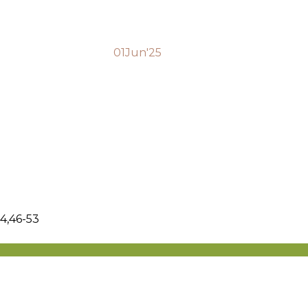
01
Jun'25
 24,46-53