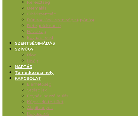
Keresztség
Bérmálás
Oltáriszentség
Bűnbocsánat szentsége (gyónás)
Betegek kenete
Házasság
Egyházi rend
SZENTSÉGIMÁDÁS
SZÍVÜGY
Blog
Újság
NAPTÁR
Temetkezési hely
KAPCSOLAT
Elérhetőség
Stóladíjak
Egyházi hozzájárulás
Képviselő-testület
Alapítványok
Pályázatok