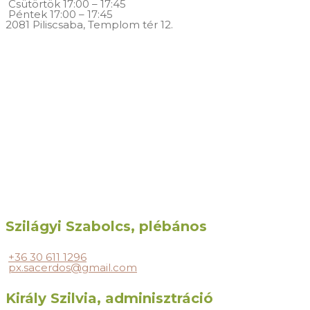
Csütörtök
17:00 – 17:45
Péntek
17:00 – 17:45
2081 Piliscsaba, Templom tér 12.
Szilágyi Szabolcs, plébános
+36 30 611 1296
px.sacerdos@gmail.com
Király Szilvia, adminisztráció