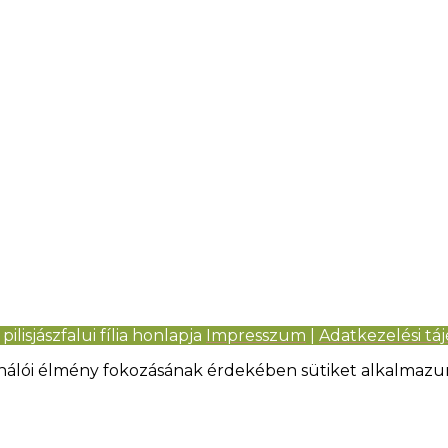
pilisjászfalui fília honlapja
Impresszum
|
Adatkezelési tá
ználói élmény fokozásának érdekében sütiket alkalmazu