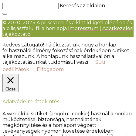
Keresés az oldalon
© 2020–2023 A piliscsabai és a klotildligeti plébánia és
a pilisjászfalui fília honlapja
Impresszum
|
Adatkezelési
tájékoztató
Kedves Látogató! Tájékoztatjuk, hogy a honlap
felhasználói élmény fokozásának érdekében sütiket
alkalmazunk. A honlapunk használatával ön a
tájékoztatásunkat tudomásul veszi
Süti
beállítások
Elfogadom
Close
Adatvédelmi áttekintés
A weboldal sütiket (angolul: cookie) használ a honlap
működtetése, biztonsága, használatának
megkönnyítése és a honlapon végzett
tevékenységek nyomon követése érdekében.