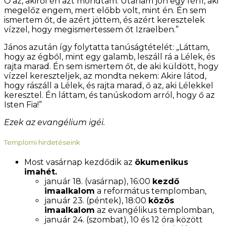
Ő az, akiről én azt mondtam: Utánam jön egy férfi, aki
megelőz engem, mert előbb volt, mint én. Én sem
ismertem őt, de azért jöttem, és azért keresztelek
vízzel, hogy megismertessem őt Izraelben.”
János azután így folytatta tanúságtételét: „Láttam,
hogy az égből, mint egy galamb, leszáll rá a Lélek, és
rajta marad. Én sem ismertem őt, de aki küldött, hogy
vízzel kereszteljek, az mondta nekem: Akire látod,
hogy rászáll a Lélek, és rajta marad, ő az, aki Lélekkel
keresztel. Én láttam, és tanúskodom arról, hogy ő az
Isten Fia!”
Ezek az evangélium igéi.
Templomi hirdetéseink
Most vasárnap kezdődik az
ökumenikus
imahét.
január 18. (vasárnap), 16:00
kezdő
imaalkalom
a református templomban,
január 23. (péntek), 18:00
közös
imaalkalom
az evangélikus templomban,
január 24. (szombat), 10 és 12 óra között