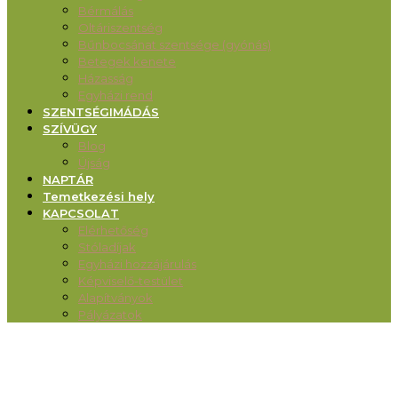
Bérmálás
Oltáriszentség
Bűnbocsánat szentsége (gyónás)
Betegek kenete
Házasság
Egyházi rend
SZENTSÉGIMÁDÁS
SZÍVÜGY
Blog
Újság
NAPTÁR
Temetkezési hely
KAPCSOLAT
Elérhetőség
Stóladíjak
Egyházi hozzájárulás
Képviselő-testület
Alapítványok
Pályázatok