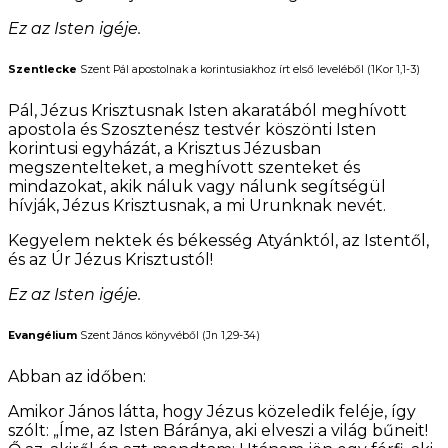
Ez az Isten igéje.
Szentlecke
Szent Pál apostolnak a korintusiakhoz írt első leveléből (1Kor 1,1-3)
Pál, Jézus Krisztusnak Isten akaratából meghívott
apostola és Szosztenész testvér köszönti Isten
korintusi egyházát, a Krisztus Jézusban
megszentelteket, a meghívott szenteket és
mindazokat, akik náluk vagy nálunk segítségül
hívják, Jézus Krisztusnak, a mi Urunknak nevét.
Kegyelem nektek és békesség Atyánktól, az Istentől,
és az Úr Jézus Krisztustól!
Ez az Isten igéje.
Evangélium
Szent János könyvéből (Jn 1,29-34)
Abban az időben:
Amikor János látta, hogy Jézus közeledik feléje, így
szólt: „Íme, az Isten Báránya, aki elveszi a világ bűneit!