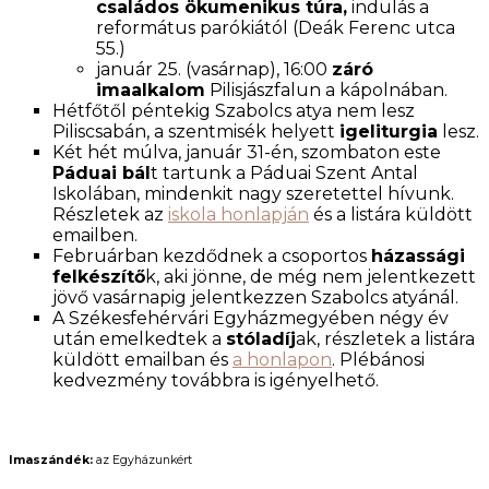
családos ökumenikus túra,
indulás a
református parókiától (Deák Ferenc utca
55.)
január 25. (vasárnap), 16:00
záró
imaalkalom
Pilisjászfalun a kápolnában.
Hétfőtől péntekig Szabolcs atya nem lesz
Piliscsabán, a szentmisék helyett
igeliturgia
lesz.
Két hét múlva, január 31-én, szombaton este
Páduai bál
t tartunk a Páduai Szent Antal
Iskolában, mindenkit nagy szeretettel hívunk.
Részletek az
iskola honlapján
és a listára küldött
emailben.
Februárban kezdődnek a csoportos
házassági
felkészítő
k, aki jönne, de még nem jelentkezett
jövő vasárnapig jelentkezzen Szabolcs atyánál.
A Székesfehérvári Egyházmegyében négy év
után emelkedtek a
stóladíj
ak, részletek a listára
küldött emailban és
a honlapon
. Plébánosi
kedvezmény továbbra is igényelhető.
Imaszándék:
az Egyházunkért