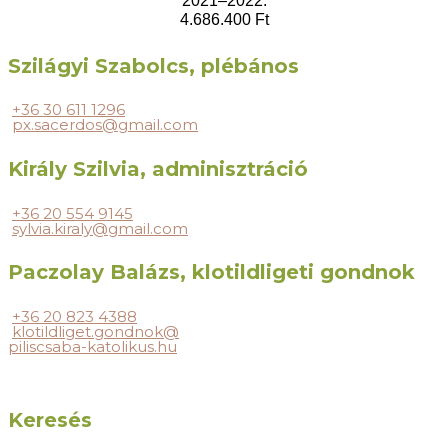
2021–2022.
4.686.400 Ft
Szilágyi Szabolcs, plébános
+36 30 611 1296
px.sacerdos@gmail.com
Király Szilvia, adminisztráció
+36 20 554 9145
sylvia.kiraly@gmail.com
Paczolay Balázs, klotildligeti gondnok
+36 20 823 4388
klotildliget.gondnok@
piliscsaba-katolikus.hu
Keresés