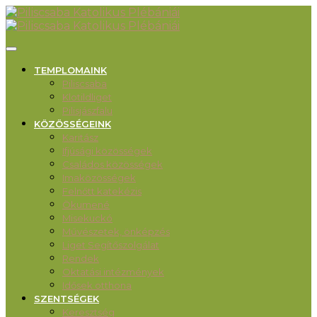
TEMPLOMAINK
Piliscsaba
Klotildliget
Pilisjászfalu
KÖZÖSSÉGEINK
Karitász
Ifjúsági közösségek
Családos közösségek
Imaközösségek
Felnőtt katekézis
Ökumené
Misekuckó
Művészetek, önképzés
Liget Segítőszolgálat
Rendek
Oktatási intézmények
Idősek otthona
SZENTSÉGEK
Keresztség