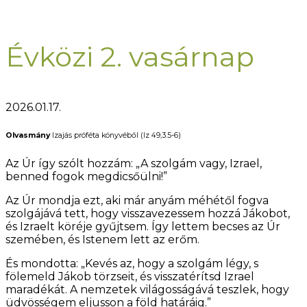
Évközi 2. vasárnap
2026.01.17.
Olvasmány
Izajás próféta könyvéből (Iz 49,3.5-6)
Az Úr így szólt hozzám: „A szolgám vagy, Izrael,
benned fogok megdicsőülni!”
Az Úr mondja ezt, aki már anyám méhétől fogva
szolgájává tett, hogy visszavezessem hozzá Jákobot,
és Izraelt köréje gyűjtsem. Így lettem becses az Úr
szemében, és Istenem lett az erőm.
És mondotta: „Kevés az, hogy a szolgám légy, s
fölemeld Jákob törzseit, és visszatérítsd Izrael
maradékát. A nemzetek világosságává teszlek, hogy
üdvösségem eljusson a föld határáig.”