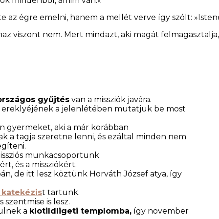
adok mindenből, amim van.«
e az égre emelni, hanem a mellét verve így szólt: »Ist
 viszont nem. Mert mindazt, aki magát felmagasztalja,
országos gyűjtés
van a missziók javára.
z ereklyéjének a jelenlétében mutatjuk be most
den gyermeket, aki a már korábban
ak a tagja szeretne lenni, és ezáltal minden nem
gíteni.
 missziós munkacsoportunk
rt, és a missziókért.
án, de itt lesz köztünk Horváth József atya, így
t katekézis
t tartunk.
s szentmise is lesz.
rülnek a
klotildligeti templomba,
így november