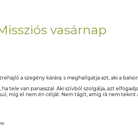
 Missziós vasárnap
ehajló a szegény kárára; s meghallgatja azt, aki a balsor
a tele van panasszal. Aki szívből szolgálja, azt elfogadja
l, míg el nem éri célját. Nem tágít, amíg rá nem tekint 
18)