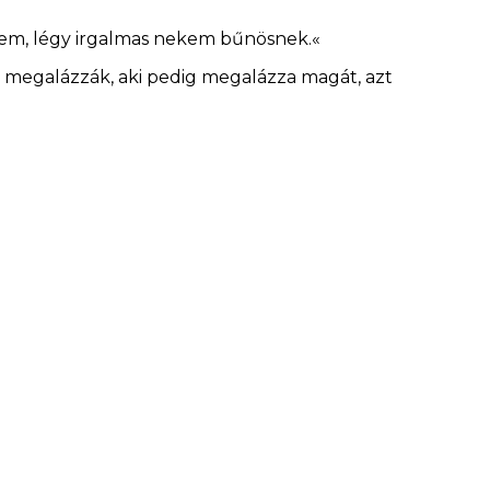
enem, légy irgalmas nekem bűnösnek.«
 megalázzák, aki pedig megalázza magát, azt