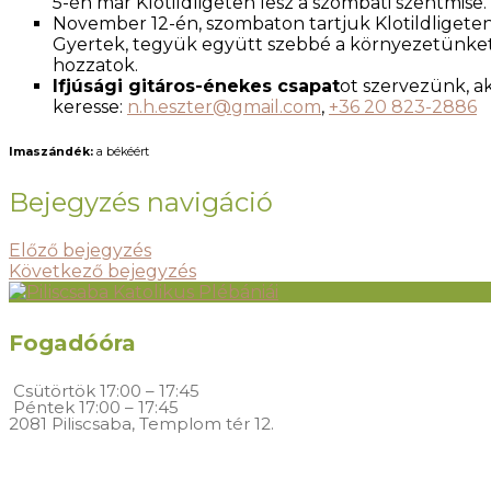
5-én már Klotildligeten lesz a szombati szentmise.
November 12-én, szombaton tartjuk Klotildligeten
Gyertek, tegyük együtt szebbé a környezetünket
hozzatok.
Ifjúsági gitáros-énekes csapat
ot szervezünk, a
keresse:
n.h.eszter@gmail.com
,
+36 20 823-2886
Imaszándék:
a békéért
Bejegyzés navigáció
Előző bejegyzés
Következő bejegyzés
Fogadóóra
Csütörtök
17:00 – 17:45
Péntek
17:00 – 17:45
2081 Piliscsaba, Templom tér 12.