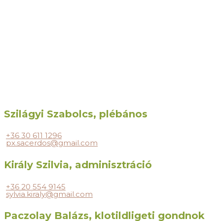
Szilágyi Szabolcs, plébános
+36 30 611 1296
px.sacerdos@gmail.com
Király Szilvia, adminisztráció
+36 20 554 9145
sylvia.kiraly@gmail.com
Paczolay Balázs, klotildligeti gondnok