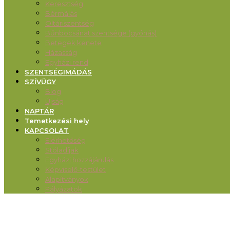
Keresztség
Bérmálás
Oltáriszentség
Bűnbocsánat szentsége (gyónás)
Betegek kenete
Házasság
Egyházi rend
SZENTSÉGIMÁDÁS
SZÍVÜGY
Blog
Újság
NAPTÁR
Temetkezési hely
KAPCSOLAT
Elérhetőség
Stóladíjak
Egyházi hozzájárulás
Képviselő-testület
Alapítványok
Pályázatok