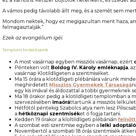
ez a vámos is. Kétszer böjtölök hetenként, és tizedet 
A vámos pedig távolabb állt meg, és a szemét sem mert
Mondom nektek, hogy ez megigazultan ment haza, amaz
felmagasztalják.”
Ezek az evangélium igéi.
Templomi hirdetéseink
A most vasárnap egyben missziós vasárnap, ezért
Pénteken volt
Boldog IV. Károly emléknapja
, a
vasárnap Klotildligeten a szentmiséket.
Ma 15 órára a klotildligeti plébániára várunk min
meghirdetett
Missziós Gyermekek Társaságá
n
egy kis imával és áldozattal a többi gyermeknek se
Ma 18 órakor pedig a klotildligeti templomban a
szervezésében
imaórá
ttartunk a missziós lelkületé
Hétfőtől péntekig Szabolcs atya nem lesz Piliscsab
a
hétköznapi szentmisék
et ő fogja tartani.
Kedden 19 órakor a kloltildligeti plébánián
felnőt
A szombat esti szentmise egyben a
lelki adoptáló
Novembertől a szombati 18 órás szentmisék átke