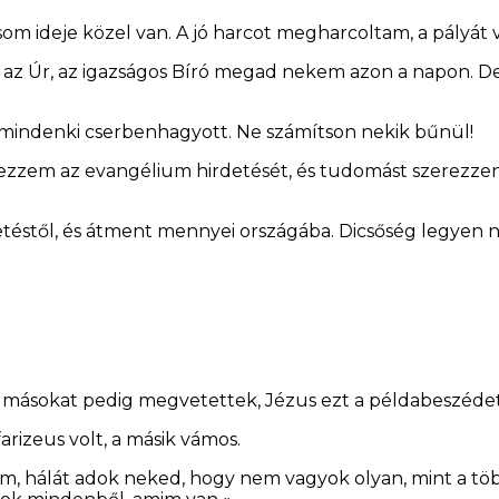
om ideje közel van. A jó harcot megharcoltam, a pályát 
et az Úr, az igazságos Bíró megad nekem azon a napon.
 mindenki cserbenhagyott. Ne számítson nekik bűnül!
fejezzem az evangélium hirdetését, és tudomást szerez
etéstől, és átment mennyei országába. Dicsőség legyen 
, másokat pedig megvetettek, Jézus ezt a példabeszéde
rizeus volt, a másik vámos.
m, hálát adok neked, hogy nem vagyok olyan, mint a több