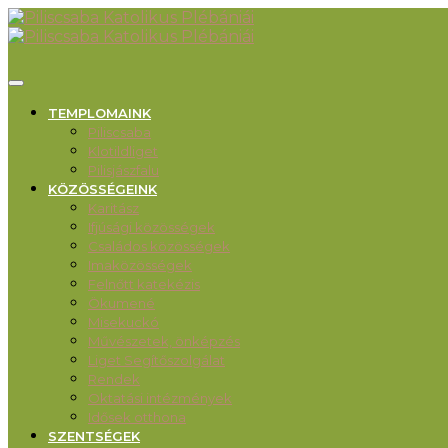
TEMPLOMAINK
Piliscsaba
Klotildliget
Pilisjászfalu
KÖZÖSSÉGEINK
Karitász
Ifjúsági közösségek
Családos közösségek
Imaközösségek
Felnőtt katekézis
Ökumené
Misekuckó
Művészetek, önképzés
Liget Segítőszolgálat
Rendek
Oktatási intézmények
Idősek otthona
SZENTSÉGEK