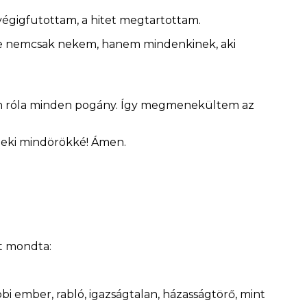
végigfutottam, a hitet megtartottam.
 De nemcsak nekem, hanem mindenkinek, aki
zen róla minden pogány. Így megmenekültem az
neki mindörökké! Ámen.
t mondta:
i ember, rabló, igazságtalan, házasságtörő, mint