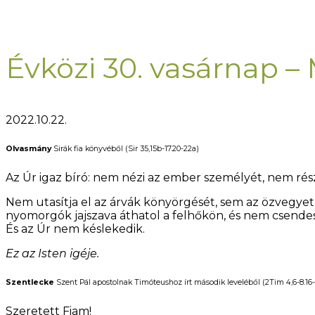
Évközi 30. vasárnap –
2022.10.22.
Olvasmány
Sirák fia könyvéből (Sir 35,15b-17.20-22a)
Az Úr igaz bíró: nem nézi az ember személyét, nem részr
Nem utasítja el az árvák könyörgését, sem az özvegyet, h
nyomorgók jajszava áthatol a felhőkön, és nem csendesü
És az Úr nem késlekedik.
Ez az Isten igéje.
Szentlecke
Szent Pál apostolnak Timóteushoz írt második leveléből (2Tim 4,6-8.16-
Szeretett Fiam!