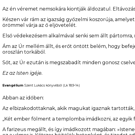
Az én véremet nemsokára kiontják áldozatul. Eltávozás
Készen vár rám az igazság győzelmi koszorúja, amely
örömmel várja az ő eljövetelét.
Első védekezésem alkalmával senki sem állt pártomra,
Ám az Úr mellém állt, és erőt öntött belém, hogy be
oroszlán torkából.
Sőt, az Úr ezután is megszabadít minden gonosz cselv
Ez az Isten igéje.
Evangélium
Szent Lukács könyvéből (Lk 18,9-14)
Abban az időben:
Az elbizakodottaknak, akik magukat igaznak tartották
„Két ember fölment a templomba imádkozni, az egyik fa
A farizeus megállt, és így imádkozott magában: »Istene