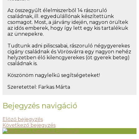
Az összegyűlt élelmiszerből 14 rászoruló
családnak, ill. egyedülállónak készítettünk
csomagot. Most, a járvány idején, nagyon örültek
az idős emberek, hogy így lett egy kis tartalékuk
az ünnepekre.
Tudtunk adni piliscsabai, rászoruló négygyerekes
cigány családnak és Vörösvárra egy nagyon nehéz
helyzetben élő kilencgyerekes (öt gyerek beteg)
családnak is.
Köszönöm nagylelkű segítségeteket!
Szeretettel: Farkas Márta
Bejegyzés navigáció
Előző bejegyzés
Következő bejegyzés