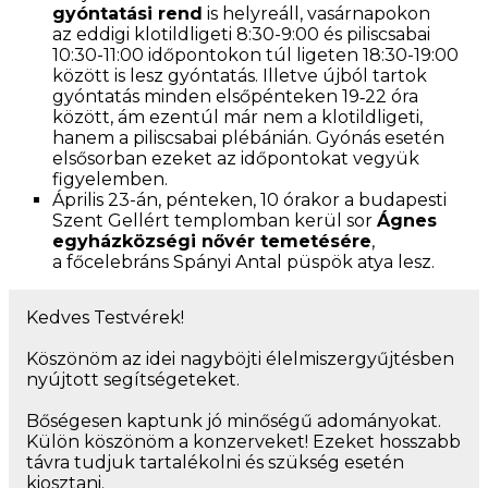
gyóntatási rend
is helyreáll, vasárnapokon
az eddigi klotildligeti 8:30-9:00 és piliscsabai
10:30-11:00 időpontokon túl ligeten 18:30-19:00
között is lesz gyóntatás. Illetve újból tartok
gyóntatás minden elsőpénteken 19‑22 óra
között, ám ezentúl már nem a klotildligeti,
hanem a piliscsabai plébánián. Gyónás esetén
elsősorban ezeket az időpontokat vegyük
figyelemben.
Április 23-án, pénteken, 10 órakor a budapesti
Szent Gellért templomban kerül sor
Ágnes
egyházközségi nővér temetésére
,
a főcelebráns Spányi Antal püspök atya lesz.
Kedves Testvérek!
Köszönöm az idei nagyböjti élelmiszergyűjtésben
nyújtott segítségeteket.
Bőségesen kaptunk jó minőségű adományokat.
Külön köszönöm a konzerveket! Ezeket hosszabb
távra tudjuk tartalékolni és szükség esetén
kiosztani.