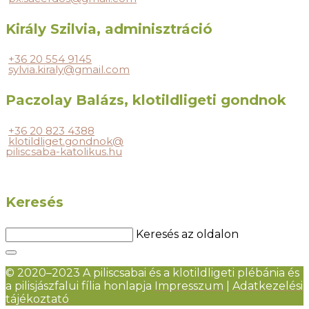
Király Szilvia, adminisztráció
+36 20 554 9145
sylvia.kiraly@gmail.com
Paczolay Balázs, klotildligeti gondnok
+36 20 823 4388
klotildliget.gondnok@
piliscsaba-katolikus.hu
Keresés
Keresés az oldalon
© 2020–2023 A piliscsabai és a klotildligeti plébánia és
a pilisjászfalui fília honlapja
Impresszum
|
Adatkezelési
tájékoztató