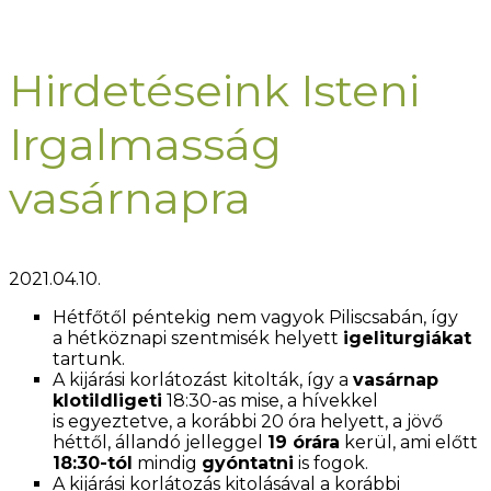
Hirdetéseink Isteni
Irgalmasság
vasárnapra
2021.04.10.
Hétfőtől péntekig nem vagyok Piliscsabán, így
a hétköznapi szentmisék helyett
igeliturgiákat
tartunk.
A kijárási korlátozást kitolták, így a
vasárnap
klotildligeti
18:30-as mise, a hívekkel
is egyeztetve, a korábbi 20 óra helyett, a jövő
héttől, állandó jelleggel
19 órára
kerül, ami előtt
18:30-tól
mindig
gyóntatni
is fogok.
A kijárási korlátozás kitolásával a korábbi