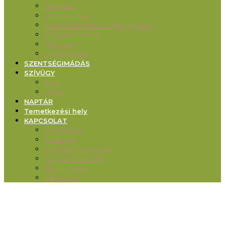
Bérmálás
Oltáriszentség
Bűnbocsánat szentsége (gyónás)
Betegek kenete
Házasság
Egyházi rend
SZENTSÉGIMÁDÁS
SZÍVÜGY
Blog
Újság
NAPTÁR
Temetkezési hely
KAPCSOLAT
Elérhetőség
Stóladíjak
Egyházi hozzájárulás
Képviselő-testület
Alapítványok
Pályázatok