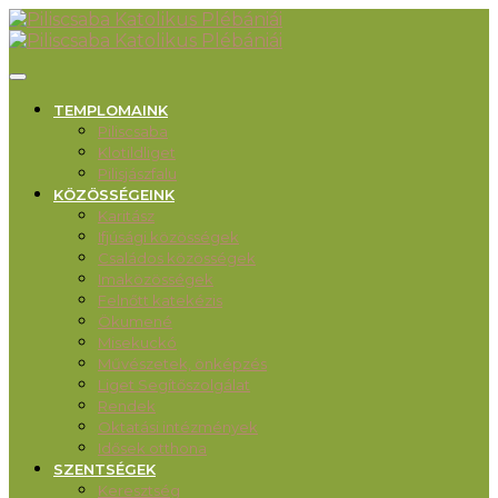
TEMPLOMAINK
Piliscsaba
Klotildliget
Pilisjászfalu
KÖZÖSSÉGEINK
Karitász
Ifjúsági közösségek
Családos közösségek
Imaközösségek
Felnőtt katekézis
Ökumené
Misekuckó
Művészetek, önképzés
Liget Segítőszolgálat
Rendek
Oktatási intézmények
Idősek otthona
SZENTSÉGEK
Keresztség