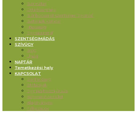
Bérmálás
Oltáriszentség
Bűnbocsánat szentsége (gyónás)
Betegek kenete
Házasság
Egyházi rend
SZENTSÉGIMÁDÁS
SZÍVÜGY
Blog
Újság
NAPTÁR
Temetkezési hely
KAPCSOLAT
Elérhetőség
Stóladíjak
Egyházi hozzájárulás
Képviselő-testület
Alapítványok
Pályázatok