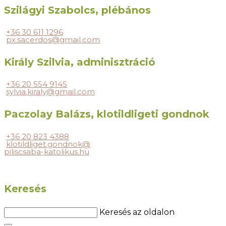
Szilágyi Szabolcs, plébános
+36 30 611 1296
px.sacerdos@gmail.com
Király Szilvia, adminisztráció
+36 20 554 9145
sylvia.kiraly@gmail.com
Paczolay Balázs, klotildligeti gondnok
+36 20 823 4388
klotildliget.gondnok@
piliscsaba-katolikus.hu
Keresés
Keresés az oldalon