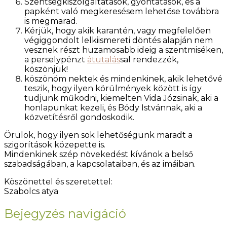
Szentségkiszolgáltatások, gyóntatások, és a
papként való megkeresésem lehetőse továbbra
is megmarad.
Kérjük, hogy akik karantén, vagy megfelelően
végiggondolt lelkiismereti döntés alapján nem
vesznek részt huzamosabb ideig a szentmiséken,
a perselypénzt
átutalás
sal rendezzék,
köszönjük!
köszönöm nektek és mindenkinek, akik lehetővé
teszik, hogy ilyen körülmények között is így
tudjunk működni, kiemelten Vida Józsinak, aki a
honlapunkat kezeli, és Bódy Istvánnak, aki a
közvetítésről gondoskodik.
Örülök, hogy ilyen sok lehetőségünk maradt a
szigorítások közepette is.
Mindenkinek szép növekedést kívánok a belső
szabadságában, a kapcsolataiban, és az imáiban.
Köszönettel és szeretettel:
Szabolcs atya
Bejegyzés navigáció