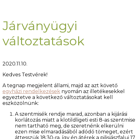
Járványügyi
változtatások
2020.11.10.
Kedves Testvérek!
A tegnap megjelent állami, majd az azt követő
egyházi rendelkezések
nyomán az illetékesekkel
egyeztetve a következő változtatásokat kell
eszközölnünk:
A szentmisék rendje marad, azonban a kijárási
korlátozás miatt a klotildligeti esti 8-as szentmise
nem tartható meg, de szeretnénk elkerülni
ezen mise elmaradásából adódó tömeget, ezért
áttesszük 18:30-ra, így én átérek a pilisjászfalui 17