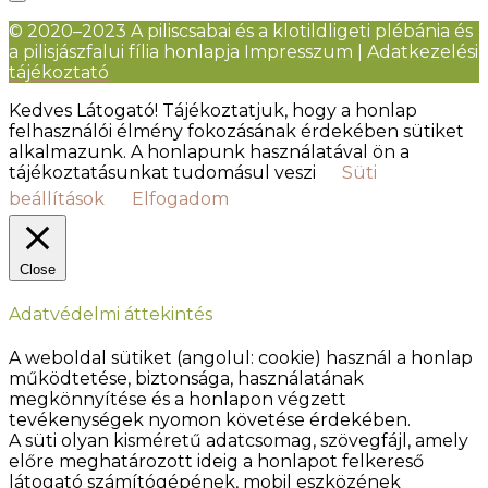
© 2020–2023 A piliscsabai és a klotildligeti plébánia és
a pilisjászfalui fília honlapja
Impresszum
|
Adatkezelési
tájékoztató
Kedves Látogató! Tájékoztatjuk, hogy a honlap
felhasználói élmény fokozásának érdekében sütiket
alkalmazunk. A honlapunk használatával ön a
tájékoztatásunkat tudomásul veszi
Süti
beállítások
Elfogadom
Close
Adatvédelmi áttekintés
A weboldal sütiket (angolul: cookie) használ a honlap
működtetése, biztonsága, használatának
megkönnyítése és a honlapon végzett
tevékenységek nyomon követése érdekében.
A süti olyan kisméretű adatcsomag, szövegfájl, amely
előre meghatározott ideig a honlapot felkereső
látogató számítógépének, mobil eszközének