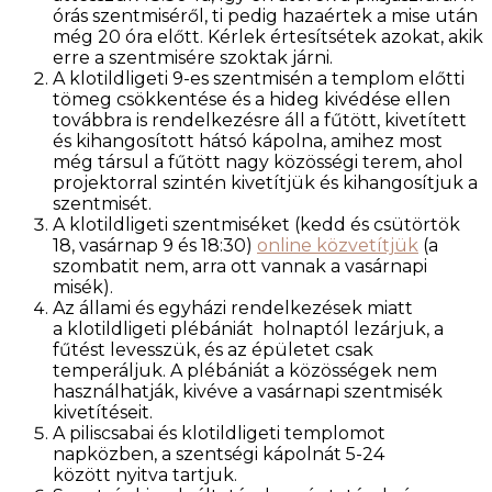
órás szentmiséről, ti pedig hazaértek a mise után
még 20 óra előtt. Kérlek értesítsétek azokat, akik
erre a szentmisére szoktak járni.
A klotildligeti 9-es szentmisén a templom előtti
tömeg csökkentése és a hideg kivédése ellen
továbbra is rendelkezésre áll a fűtött, kivetített
és kihangosított hátsó kápolna, amihez most
még társul a fűtött nagy közösségi terem, ahol
projektorral szintén kivetítjük és kihangosítjuk a
szentmisét.
A klotildligeti szentmiséket (kedd és csütörtök
18, vasárnap 9 és 18:30)
online közvetítjük
(a
szombatit nem, arra ott vannak a vasárnapi
misék).
Az állami és egyházi rendelkezések miatt
a klotildligeti plébániát holnaptól lezárjuk, a
fűtést levesszük, és az épületet csak
temperáljuk. A plébániát a közösségek nem
használhatják, kivéve a vasárnapi szentmisék
kivetítéseit.
A piliscsabai és klotildligeti templomot
napközben, a szentségi kápolnát 5-24
között nyitva tartjuk.