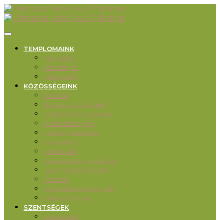
TEMPLOMAINK
Piliscsaba
Klotildliget
Pilisjászfalu
KÖZÖSSÉGEINK
Karitász
Ifjúsági közösségek
Családos közösségek
Imaközösségek
Felnőtt katekézis
Ökumené
Misekuckó
Művészetek, önképzés
Liget Segítőszolgálat
Rendek
Oktatási intézmények
Idősek otthona
SZENTSÉGEK
Keresztség