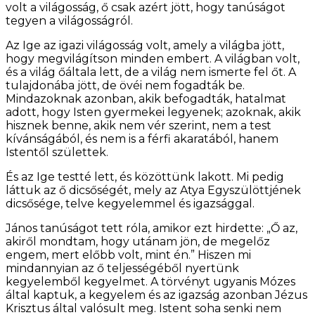
volt a világosság, ő csak azért jött, hogy tanúságot
tegyen a világosságról.
Az Ige az igazi világosság volt, amely a világba jött,
hogy megvilágítson minden embert. A világban volt,
és a világ őáltala lett, de a világ nem ismerte fel őt. A
tulajdonába jött, de övéi nem fogadták be.
Mindazoknak azonban, akik befogadták, hatalmat
adott, hogy Isten gyermekei legyenek; azoknak, akik
hisznek benne, akik nem vér szerint, nem a test
kívánságából, és nem is a férfi akaratából, hanem
Istentől születtek.
És az Ige testté lett, és közöttünk lakott. Mi pedig
láttuk az ő dicsőségét, mely az Atya Egyszülöttjének
dicsősége, telve kegyelemmel és igazsággal.
János tanúságot tett róla, amikor ezt hirdette: „Ő az,
akiről mondtam, hogy utánam jön, de megelőz
engem, mert előbb volt, mint én.” Hiszen mi
mindannyian az ő teljességéből nyertünk
kegyelemből kegyelmet. A törvényt ugyanis Mózes
által kaptuk, a kegyelem és az igazság azonban Jézus
Krisztus által valósult meg. Istent soha senki nem