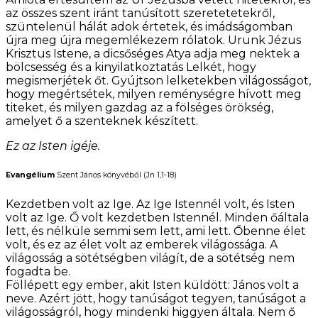
az összes szent iránt tanúsított szeretetetekről,
szüntelenül hálát adok értetek, és imádságomban
újra meg újra megemlékezem rólatok. Urunk Jézus
Krisztus Istene, a dicsőséges Atya adja meg nektek a
bölcsesség és a kinyilatkoztatás Lelkét, hogy
megismerjétek őt. Gyújtson lelketekben világosságot,
hogy megértsétek, milyen reménységre hívott meg
titeket, és milyen gazdag az a fölséges örökség,
amelyet ő a szenteknek készített.
Ez az Isten igéje.
Evangélium
Szent János könyvéből (Jn 1,1-18)
Kezdetben volt az Ige. Az Ige Istennél volt, és Isten
volt az Ige. Ő volt kezdetben Istennél. Minden őáltala
lett, és nélküle semmi sem lett, ami lett. Őbenne élet
volt, és ez az élet volt az emberek világossága. A
világosság a sötétségben világít, de a sötétség nem
fogadta be.
Föllépett egy ember, akit Isten küldött: János volt a
neve. Azért jött, hogy tanúságot tegyen, tanúságot a
világosságról, hogy mindenki higgyen általa. Nem ő