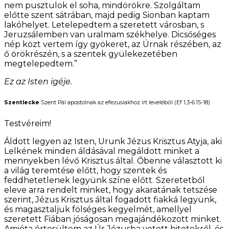
nem pusztulok el soha, mindörökre. Szolgáltam
előtte szent sátrában, majd pedig Sionban kaptam
lakóhelyet. Letelepedtem a szeretett városban, s
Jeruzsálemben van uralmam székhelye. Dicsőséges
nép közt vertem így gyökeret, az Úrnak részében, az
ő örökrészén, s a szentek gyülekezetében
megtelepedtem.”
Ez az Isten igéje.
Szentlecke
Szent Pál apostolnak az efezusiakhoz írt leveléből (Ef 1,3-6.15-18)
Testvéreim!
Áldott legyen az Isten, Urunk Jézus Krisztus Atyja, aki
Lelkének minden áldásával megáldott minket a
mennyekben lévő Krisztus által. Őbenne választott ki
a világ teremtése előtt, hogy szentek és
feddhetetlenek legyünk színe előtt. Szeretetből
eleve arra rendelt minket, hogy akaratának tetszése
szerint, Jézus Krisztus által fogadott fiakká legyünk,
és magasztaljuk fölséges kegyelmét, amellyel
szeretett Fiában jóságosan megajándékozott minket.
Amióta értesültem az Úr Jézusba vetett hitetekről, és