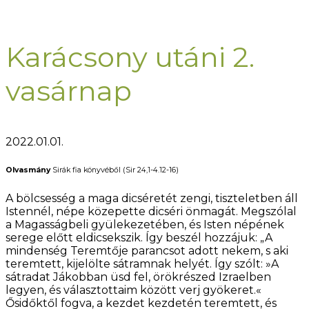
Karácsony utáni 2.
vasárnap
2022.01.01.
Olvasmány
Sirák fia könyvéből (Sir 24,1-4.12-16)
A bölcsesség a maga dicséretét zengi, tiszteletben áll
Istennél, népe közepette dicséri önmagát. Megszólal
a Magasságbeli gyülekezetében, és Isten népének
serege előtt eldicsekszik. Így beszél hozzájuk: „A
mindenség Teremtője parancsot adott nekem, s aki
teremtett, kijelölte sátramnak helyét. Így szólt: »A
sátradat Jákobban üsd fel, örökrészed Izraelben
legyen, és választottaim között verj gyökeret.«
Ősidőktől fogva, a kezdet kezdetén teremtett, és