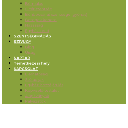
Bérmálás
Oltáriszentség
Bűnbocsánat szentsége (gyónás)
Betegek kenete
Házasság
Egyházi rend
SZENTSÉGIMÁDÁS
SZÍVÜGY
Blog
Újság
NAPTÁR
Temetkezési hely
KAPCSOLAT
Elérhetőség
Stóladíjak
Egyházi hozzájárulás
Képviselő-testület
Alapítványok
Pályázatok