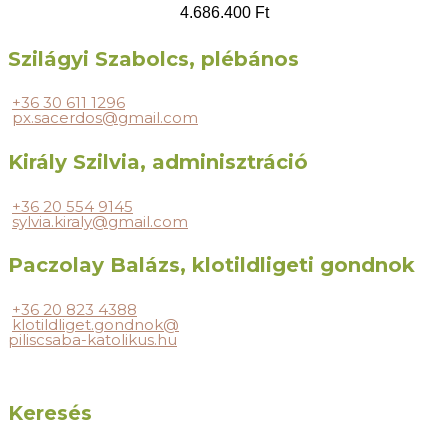
4.686.400 Ft
Szilágyi Szabolcs, plébános
+36 30 611 1296
px.sacerdos@gmail.com
Király Szilvia, adminisztráció
+36 20 554 9145
sylvia.kiraly@gmail.com
Paczolay Balázs, klotildligeti gondnok
+36 20 823 4388
klotildliget.gondnok@
piliscsaba-katolikus.hu
Keresés