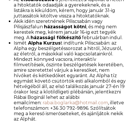
a hitoktatók odaadják a gyerekeknek, és a
listákra is kiküldöm, kérem, hogy január 31-ig
juttassátok kitöltve vissza a hitoktatóknak.
Akik idén szeretnének Piliscsabán vagy
Pilisjászfalun
házasságot kötni
, és még nem
kerestek meg, kérem január 16-ig ezt tegyék
meg. A
házassági fölkészítő
februárban indul.
Ismét
Alpha Kurzus
t indítunk Piliscsabán: az
Alpha egy beszélgetéssorozat a hitről, Jézusról,
az életről, a másokkal való kapcsolatainkról.
Mindezt könnyed vacsora, interaktív
filmvetítések, őszinte beszélgetések keretében,
amire szeretettel várjuk a keresőket, nem
hívőket és kétkedőket egyaránt. Az Alpha tíz
egymást követő csütörtök esti alkalomból és egy
hétvégéből áll, az első találkozás január 27-én 19
órakor lesz a klotildligeti plébánián, jelentkezni
Rábai Boginál lehet az alábbi
emailcímen:
rabai.boglarka@hotmail.com
, illetve
telefonszámon: +36 30 792-9896. Szólítsátok
meg a kereső ismerőseiteket, és ajánljátok nekik
az Alphát.