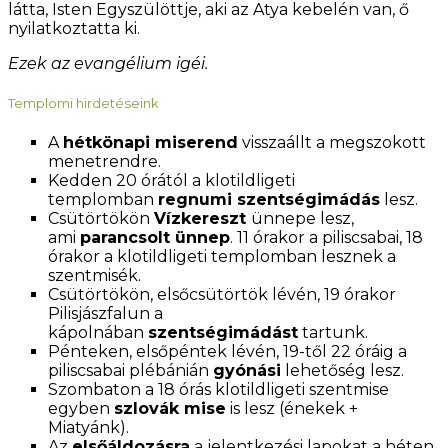
látta, Isten Egyszülöttje, aki az Atya kebelén van, ő
nyilatkoztatta ki.
Ezek az evangélium igéi.
Templomi hirdetéseink
A
hétkönapi miserend
visszaállt a megszokott
menetrendre.
Kedden 20 órától a klotildligeti
templomban
regnumi szentségimádás
lesz.
Csütörtökön
Vízkereszt
ünnepe lesz,
ami
parancsolt ünnep
. 11 órakor a piliscsabai, 18
órakor a klotildligeti templomban lesznek a
szentmisék.
Csütörtökön, elsőcsütörtök lévén, 19 órakor
Pilisjászfalun a
kápolnában
szentségimádást
tartunk.
Pénteken, elsőpéntek lévén, 19-től 22 óráig a
piliscsabai plébánián
gyónási
lehetőség lesz.
Szombaton a 18 órás klotildligeti szentmise
egyben
szlovák mise
is lesz (énekek +
Miatyánk).
Az
elsőáldozásra
a jelentkezési lapokat a héten