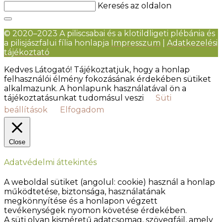
Keresés az oldalon
© 2020–2023 A piliscsabai és a klotildligeti plébánia és
a pilisjászfalui fília honlapja
Impresszum
|
Adatkezelési
tájékoztató
Kedves Látogató! Tájékoztatjuk, hogy a honlap
felhasználói élmény fokozásának érdekében sütiket
alkalmazunk. A honlapunk használatával ön a
tájékoztatásunkat tudomásul veszi
Süti
beállítások
Elfogadom
Close
Adatvédelmi áttekintés
A weboldal sütiket (angolul: cookie) használ a honlap
működtetése, biztonsága, használatának
megkönnyítése és a honlapon végzett
tevékenységek nyomon követése érdekében.
A süti olyan kisméretű adatcsomag, szövegfájl, amely