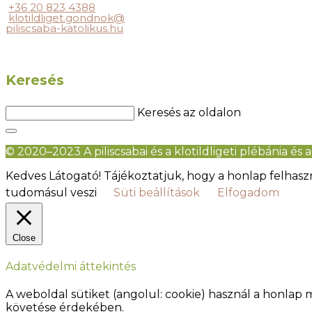
+36 20 823 4388
klotildliget.gondnok@
piliscsaba-katolikus.hu
Keresés
Keresés az oldalon
© 2020–2023 A piliscsabai és a klotildligeti plébánia és a 
Kedves Látogató! Tájékoztatjuk, hogy a honlap felhas
tudomásul veszi
Süti beállítások
Elfogadom
Close
Adatvédelmi áttekintés
A weboldal sütiket (angolul: cookie) használ a honl
követése érdekében.