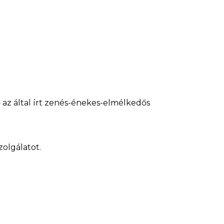
ő az által írt zenés-énekes-elmélkedős
zolgálatot.