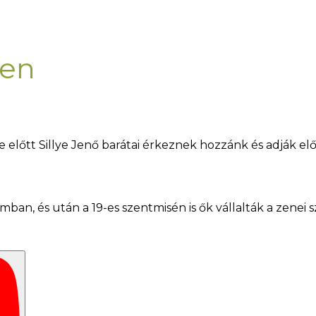
ten
se előtt Sillye Jenő barátai érkeznek hozzánk és adják el
ban, és után a 19-es szentmisén is ők vállalták a zenei s