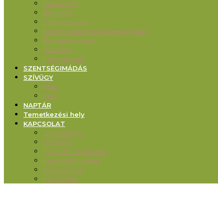
Keresztség
Bérmálás
Oltáriszentség
Bűnbocsánat szentsége (gyónás)
Betegek kenete
Házasság
Egyházi rend
SZENTSÉGIMÁDÁS
SZÍVÜGY
Blog
Újság
NAPTÁR
Temetkezési hely
KAPCSOLAT
Elérhetőség
Stóladíjak
Egyházi hozzájárulás
Képviselő-testület
Alapítványok
Pályázatok