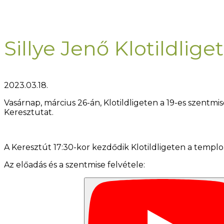
Sillye Jenő Klotildlige
2023.03.18.
Vasárnap, március 26-án, Klotildligeten a 19-es szentmi
Keresztutat.
A Keresztút 17:30-kor kezdődik Klotildligeten a templom
Az előadás és a szentmise felvétele: