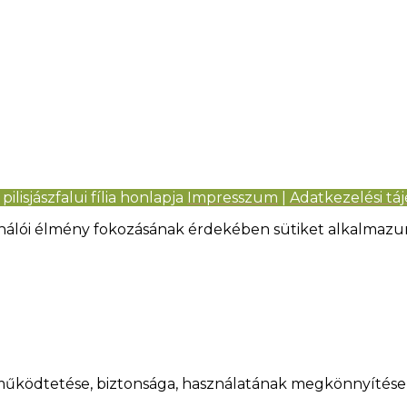
pilisjászfalui fília honlapja
Impresszum
|
Adatkezelési tá
ználói élmény fokozásának érdekében sütiket alkalmazu
ap működtetése, biztonsága, használatának megkönnyíté