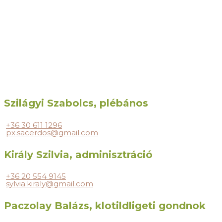
Szilágyi Szabolcs, plébános
+36 30 611 1296
px.sacerdos@gmail.com
Király Szilvia, adminisztráció
+36 20 554 9145
sylvia.kiraly@gmail.com
Paczolay Balázs, klotildligeti gondnok