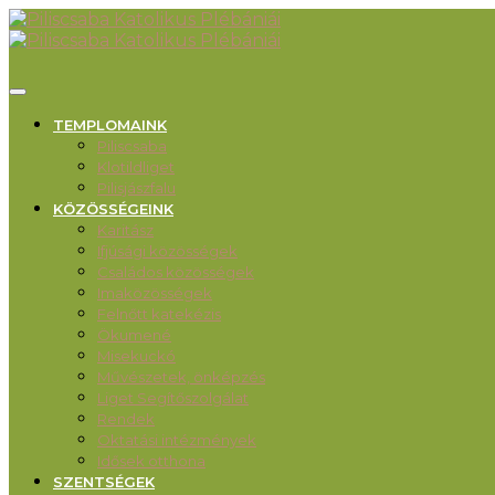
TEMPLOMAINK
Piliscsaba
Klotildliget
Pilisjászfalu
KÖZÖSSÉGEINK
Karitász
Ifjúsági közösségek
Családos közösségek
Imaközösségek
Felnőtt katekézis
Ökumené
Misekuckó
Művészetek, önképzés
Liget Segítőszolgálat
Rendek
Oktatási intézmények
Idősek otthona
SZENTSÉGEK