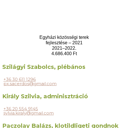
Egyházi közösségi terek
fejlesztése – 2021
2021–2022.
4.686.400 Ft
Szilágyi Szabolcs, plébános
+36 30 611 1296
px.sacerdos@gmail.com
Király Szilvia, adminisztráció
+36 20 554 9145
sylvia.kiraly@gmail.com
Paczolay Balázs, klotildligeti gondnok