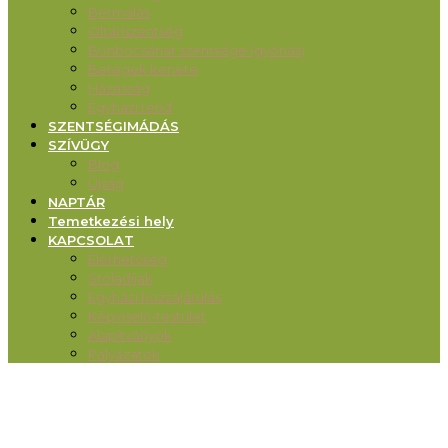
Bérmálás
Oltáriszentség
Bűnbocsánat szentsége (gyónás)
Betegek kenete
Házasság
Egyházi rend
SZENTSÉGIMÁDÁS
SZÍVÜGY
Blog
Újság
NAPTÁR
Temetkezési hely
KAPCSOLAT
Elérhetőség
Stóladíjak
Egyházi hozzájárulás
Képviselő-testület
Alapítványok
Pályázatok