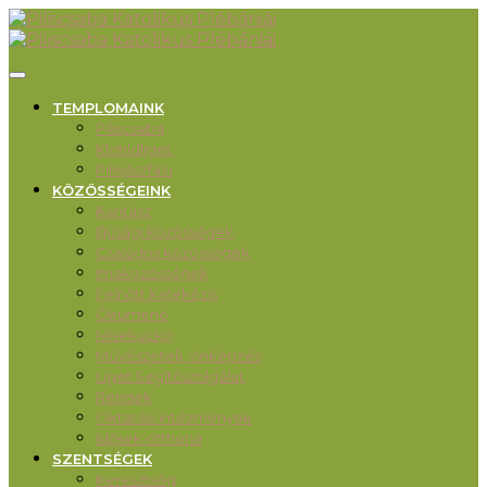
TEMPLOMAINK
Piliscsaba
Klotildliget
Pilisjászfalu
KÖZÖSSÉGEINK
Karitász
Ifjúsági közösségek
Családos közösségek
Imaközösségek
Felnőtt katekézis
Ökumené
Misekuckó
Művészetek, önképzés
Liget Segítőszolgálat
Rendek
Oktatási intézmények
Idősek otthona
SZENTSÉGEK
Keresztség