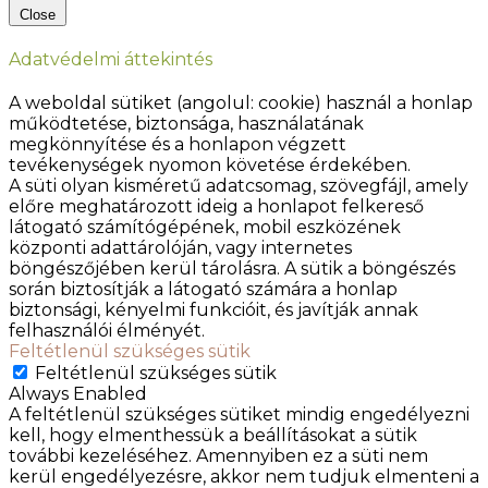
Close
Adatvédelmi áttekintés
A weboldal sütiket (angolul: cookie) használ a honlap
működtetése, biztonsága, használatának
megkönnyítése és a honlapon végzett
tevékenységek nyomon követése érdekében.
A süti olyan kisméretű adatcsomag, szövegfájl, amely
előre meghatározott ideig a honlapot felkereső
látogató számítógépének, mobil eszközének
központi adattárolóján, vagy internetes
böngészőjében kerül tárolásra. A sütik a böngészés
során biztosítják a látogató számára a honlap
biztonsági, kényelmi funkcióit, és javítják annak
felhasználói élményét.
Feltétlenül szükséges sütik
Feltétlenül szükséges sütik
Always Enabled
A feltétlenül szükséges sütiket mindig engedélyezni
kell, hogy elmenthessük a beállításokat a sütik
további kezeléséhez. Amennyiben ez a süti nem
kerül engedélyezésre, akkor nem tudjuk elmenteni a