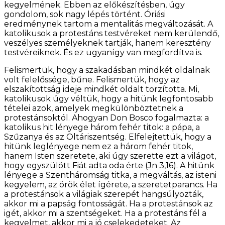
kegyelmének. Ebben az előkészítésben, úgy
gondolom, sok nagy lépés történt. Óriási
eredménynek tartom a mentalitás megváltozását. A
katolikusok a protestáns testvéreket nem kerülendő,
veszélyes személyeknek tartják, hanem keresztény
testvéreiknek. És ez ugyanígy van megfordítva is.
Felismertük, hogy a szakadásban mindkét oldalnak
volt felelőssége, bűne. Felismertük, hogy az
elszakítottság ideje mindkét oldalt torzította. Mi,
katolikusok úgy véltük, hogy a hitünk legfontosabb
tételei azok, amelyek megkülönböztetnek a
protestánsoktól. Ahogyan Don Bosco fogalmazta: a
katolikus hit lényege három fehér titok: a pápa, a
Szűzanya és az Oltáriszentség. Elfelejtettük, hogy a
hitünk leglényege nem ez a három fehér titok,
hanem Isten szeretete, aki úgy szerette ezt a világot,
hogy egyszülött Fiát adta oda érte (Jn 3,16). A hitünk
lényege a Szentháromság titka, a megváltás, az isteni
kegyelem, az örök élet ígérete, a szeretetparancs. Ha
a protestánsok a világiak szerepét hangsúlyozták,
akkor mi a papság fontosságát. Ha a protestánsok az
igét, akkor mi a szentségeket. Ha a protestáns fél a
kegyelmet, akkor mi a jó cselekedeteket. Az