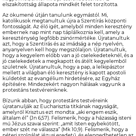
elszakítottság állapota mindkét felet torzította.
Az ökumené útján tanulunk egymástól. Mi,
katolikusok megtanultuk újra a Szentírás központi
fontosságát. Az élő igét, amelyből minden keresztény
embernek nap mint nap táplálkoznia kell, amely a
kereszténység legfőbb zsinórmértéke. Újratanultuk
azt, hogy a Szentírás és az imádság a nép nyelvén,
anyanyelven kell hogy megszólaljon. Újratanultuk,
hogy a kegyelem előbb van a jó cselekedeteknél, és a
jó cselekedetek a megkapott és átélt kegyelemből
születnek. Újratanultuk, hogy a pap, a lelkipásztor
mellett a világban élő keresztény is kapott apostoli
küldetést az evangélium hirdetésére, az Egyház
építésére. Mindezekért nagyon hálásak vagyunk a
protestáns testvéreinknek.
Bízunk abban, hogy protestáns testvéreink
újratanulják az Eucharisztia titkának nagyságát,
amelyről Krisztus ezt mondta: „aki engem eszik,
általam él” (Jn 6,57). Felismerik, hogy a házasság isteni
mű Jézus szavai szerint: „amit Isten egybekötött,
ember szét ne válassza” (Mk 10,9). Felismerik, hogy a
péteri szolgálat jézusi eredetű, és elengedhetetlen az