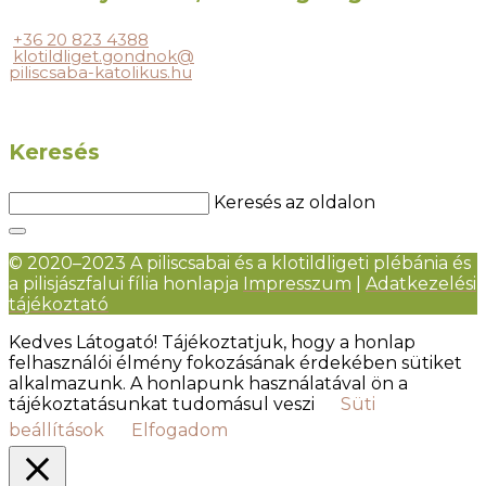
+36 20 823 4388
klotildliget.gondnok@
piliscsaba-katolikus.hu
Keresés
Keresés az oldalon
© 2020–2023 A piliscsabai és a klotildligeti plébánia és
a pilisjászfalui fília honlapja
Impresszum
|
Adatkezelési
tájékoztató
Kedves Látogató! Tájékoztatjuk, hogy a honlap
felhasználói élmény fokozásának érdekében sütiket
alkalmazunk. A honlapunk használatával ön a
tájékoztatásunkat tudomásul veszi
Süti
beállítások
Elfogadom