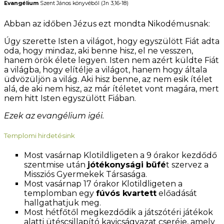
Evangélium
Szent János könyvéből (Jn 3,16-18)
Abban az időben Jézus ezt mondta Nikodémusnak:
Úgy szerette Isten a világot, hogy egyszülött Fiát adta
oda, hogy mindaz, aki benne hisz, el ne vesszen,
hanem örök élete legyen. Isten nem azért küldte Fiát
a világba, hogy elítélje a világot, hanem hogy általa
üdvözüljön a világ. Aki hisz benne, az nem esik ítélet
alá, de aki nem hisz, az már ítéletet vont magára, mert
nem hitt Isten egyszülött Fiában.
Ezek az evangélium igéi.
Templomi hirdetésink
Most vasárnap Klotildligeten a 9 órakor kezdődő
szentmise után
jótékonysági büfé
t szervez a
Missziós Gyermekek Társasága.
Most vasárnap 17 órakor Klotildligeten a
templomban egy
fúvós kvartett
előadását
hallgathatjuk meg.
Most hétfőtől megkezdődik a játszótéri játékok
alatti ütéscsillapító kavicságyazat cseréje, amely