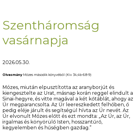
Szentháromság
vasárnapja
2026.05.30.
Olvasmány
Mózes második könyvéből (Kiv 34,4b-6.8-9)
Mózes, miután elpusztította az aranyborjút és
kiengesztelte az Urat, másnap korán reggel elindult a
Sinai-hegyre, és vitte magával a két kőtáblát, ahogy az
Úr megparancsolta. Az Úr leereszkedett felhőben, ő
pedig eléje járult és segítségül hívta az Úr nevét. Az
Úr elvonult Mózes előtt és ezt mondta: „Az Úr, az Úr,
irgalmas és könyörülő Isten, hosszantűrő,
kegyelemben és hűségben gazdag.”