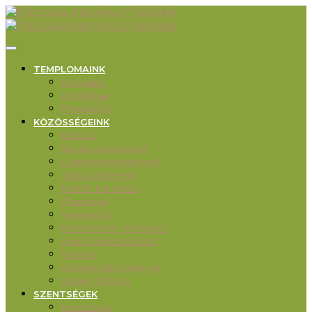
TEMPLOMAINK
Piliscsaba
Klotildliget
Pilisjászfalu
KÖZÖSSÉGEINK
Karitász
Ifjúsági közösségek
Családos közösségek
Imaközösségek
Felnőtt katekézis
Ökumené
Misekuckó
Művészetek, önképzés
Liget Segítőszolgálat
Rendek
Oktatási intézmények
Idősek otthona
SZENTSÉGEK
Keresztség