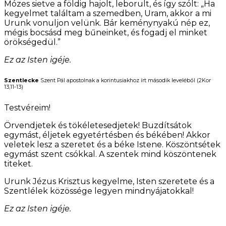
Mózes sietve a földig hajolt, leborult, és így szólt: „Ha
kegyelmet találtam a szemedben, Uram, akkor a mi
Urunk vonuljon velünk. Bár keménynyakú nép ez,
mégis bocsásd meg bűneinket, és fogadj el minket
örökségedül.”
Ez az Isten igéje.
Szentlecke
Szent Pál apostolnak a korintusiakhoz írt második leveléből (2Kor
13,11-13)
Testvéreim!
Örvendjetek és tökéletesedjetek! Buzdítsátok
egymást, éljetek egyetértésben és békében! Akkor
veletek lesz a szeretet és a béke Istene. Köszöntsétek
egymást szent csókkal. A szentek mind köszöntenek
titeket.
Urunk Jézus Krisztus kegyelme, Isten szeretete és a
Szentlélek közössége legyen mindnyájatokkal!
Ez az Isten igéje.