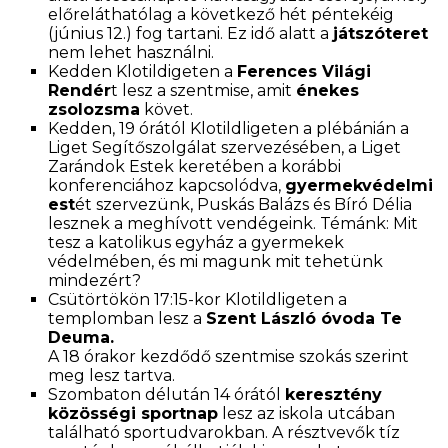
előreláthatólag a következő hét péntekéig
(június 12.) fog tartani. Ez idő alatt a
játszóteret
nem lehet használni.
Kedden Klotildigeten a
Ferences Világi
Rendér
t lesz a szentmise, amit
énekes
zsolozsma
követ.
Kedden, 19 órától Klotildligeten a plébánián a
Liget Segítőszolgálat szervezésében, a Liget
Zarándok Estek keretében a korábbi
konferenciához kapcsolódva,
gyermekvédelmi
est
ét szervezünk, Puskás Balázs és Bíró Délia
lesznek a meghívott vendégeink. Témánk: Mit
tesz a katolikus egyház a gyermekek
védelmében, és mi magunk mit tehetünk
mindezért?
Csütörtökön 17:15-kor Klotildligeten a
templomban lesz a
Szent László óvoda Te
Deuma.
A 18 órakor kezdődő szentmise szokás szerint
meg lesz tartva.
Szombaton délután 14 órától
keresztény
közösségi sportnap
lesz az iskola utcában
található sportudvarokban. A résztvevők tíz