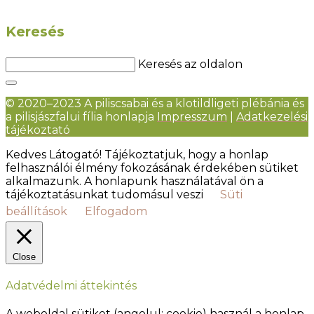
Keresés
Keresés az oldalon
© 2020–2023 A piliscsabai és a klotildligeti plébánia és
a pilisjászfalui fília honlapja
Impresszum
|
Adatkezelési
tájékoztató
Kedves Látogató! Tájékoztatjuk, hogy a honlap
felhasználói élmény fokozásának érdekében sütiket
alkalmazunk. A honlapunk használatával ön a
tájékoztatásunkat tudomásul veszi
Süti
beállítások
Elfogadom
Close
Adatvédelmi áttekintés
A weboldal sütiket (angolul: cookie) használ a honlap