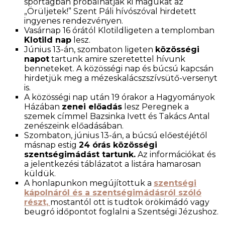
sportágban próbálhatják ki magukat az
„Örüljetek!” Szent Páli hívószóval hirdetett
ingyenes rendezvényen.
Vasárnap 16 órától Klotildligeten a templomban
Klotild nap
lesz.
Június 13-án, szombaton ligeten
közösségi
napot
tartunk amire szeretettel hívunk
benneteket. A közösségi nap és búcsú kapcsán
hirdetjük meg a mézeskalácszszívsütő-versenyt
is.
A közösségi nap után 19 órakor a Hagyományok
Házában
zenei előadás
lesz Peregnek a
szemek címmel Bazsinka Ivett és Takács Antal
zenészeink előadásában.
Szombaton, június 13-án, a búcsú előestéjétől
másnap estig
24 órás közösségi
szentségimádást tartunk.
Az információkat és
a jelentkezési táblázatot a listára hamarosan
küldük.
A honlapunkon megújítottuk a
szentségi
kápolnáról és a szentségimádásról szóló
részt,
mostantól ott is tudtok örökimádó vagy
beugró időpontot foglalni a Szentségi Jézushoz.