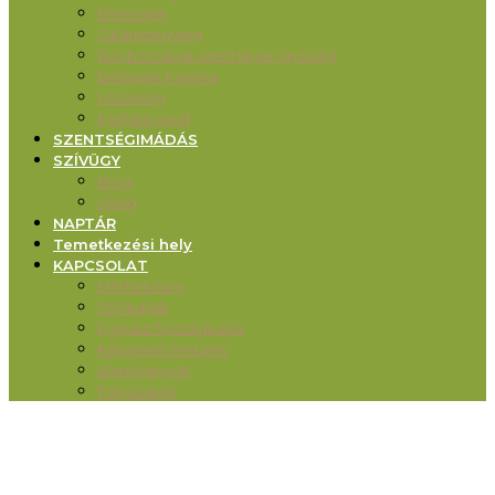
Bérmálás
Oltáriszentség
Bűnbocsánat szentsége (gyónás)
Betegek kenete
Házasság
Egyházi rend
SZENTSÉGIMÁDÁS
SZÍVÜGY
Blog
Újság
NAPTÁR
Temetkezési hely
KAPCSOLAT
Elérhetőség
Stóladíjak
Egyházi hozzájárulás
Képviselő-testület
Alapítványok
Pályázatok