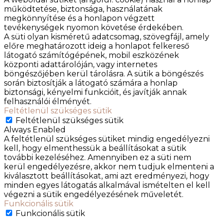
működtetése, biztonsága, használatának
megkönnyítése és a honlapon végzett
tevékenységek nyomon követése érdekében.
A süti olyan kisméretű adatcsomag, szövegfájl, amely
előre meghatározott ideig a honlapot felkereső
látogató számítógépének, mobil eszközének
központi adattárolóján, vagy internetes
böngészőjében kerül tárolásra. A sütik a böngészés
során biztosítják a látogató számára a honlap
biztonsági, kényelmi funkcióit, és javítják annak
felhasználói élményét.
Feltétlenül szükséges sütik
Feltétlenül szükséges sütik
Always Enabled
A feltétlenül szükséges sütiket mindig engedélyezni
kell, hogy elmenthessük a beállításokat a sütik
további kezeléséhez. Amennyiben ez a süti nem
kerül engedélyezésre, akkor nem tudjuk elmenteni a
kiválasztott beállításokat, ami azt eredményezi, hogy
minden egyes látogatás alkalmával ismételten el kell
végezni a sütik engedélyezésének műveletét.
Funkcionális sütik
Funkcionális sütik