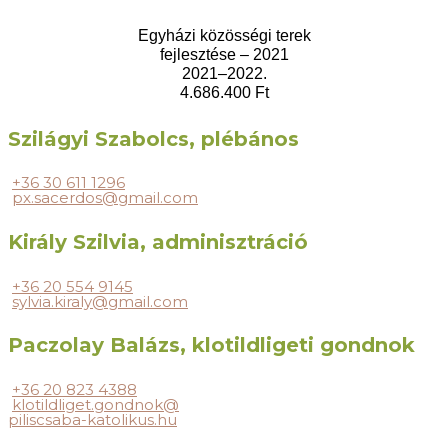
Egyházi közösségi terek
fejlesztése – 2021
2021–2022.
4.686.400 Ft
Szilágyi Szabolcs, plébános
+36 30 611 1296
px.sacerdos@gmail.com
Király Szilvia, adminisztráció
+36 20 554 9145
sylvia.kiraly@gmail.com
Paczolay Balázs, klotildligeti gondnok
+36 20 823 4388
klotildliget.gondnok@
piliscsaba-katolikus.hu