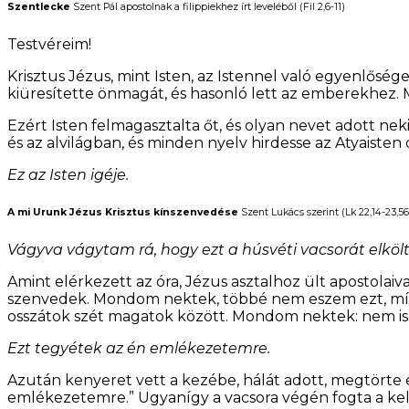
Szentlecke
Szent Pál apostolnak a filippiekhez írt leveléből (Fil 2,6-11)
Testvéreim!
Krisztus Jézus, mint Isten, az Istennel való egyenlőség
kiüresítette önmagát, és hasonló lett az emberekhez. 
Ezért Isten felmagasztalta őt, és olyan nevet adott n
és az alvilágban, és minden nyelv hirdesse az Atyaisten 
Ez az Isten igéje.
A mi Urunk Jézus Krisztus kínszenvedése
Szent Lukács szerint (Lk 22,14-23,56
Vágyva vágytam rá, hogy ezt a húsvéti vacsorát elköl
Amint elérkezett az óra, Jézus asztalhoz ült apostolaiv
szenvedek. Mondom nektek, többé nem eszem ezt, míg be
osszátok szét magatok között. Mondom nektek: nem isz
Ezt tegyétek az én emlékezetemre.
Azután kenyeret vett a kezébe, hálát adott, megtörte é
emlékezetemre.” Ugyanígy a vacsora végén fogta a kelyh