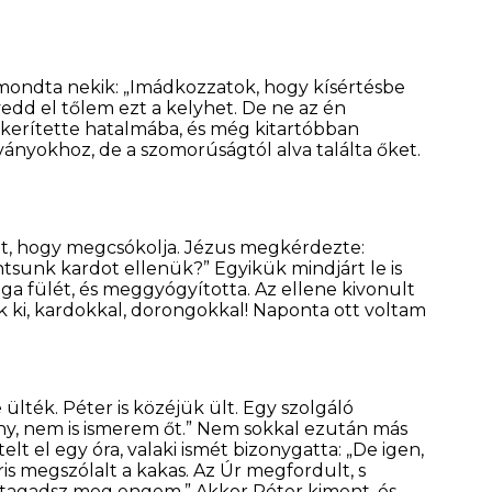
t mondta nekik: „Imádkozzatok, hogy kísértésbe
vedd el tőlem ezt a kelyhet. De ne az én
m kerítette hatalmába, és még kitartóbban
ványokhoz, de a szomorúságtól alva találta őket.
ett, hogy megcsókolja. Jézus megkérdezte:
ntsunk kardot ellenük?” Egyikük mindjárt le is
olga fülét, és meggyógyította. Az ellene kivonult
k ki, kardokkal, dorongokkal! Naponta ott voltam
ülték. Péter is közéjük ült. Egy szolgáló
ony, nem is ismerem őt.” Nem sokkal ezután más
telt el egy óra, valaki ismét bizonygatta: „De igen,
ris megszólalt a kakas. Az Úr megfordult, s
r tagadsz meg engem.” Akkor Péter kiment, és