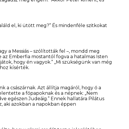
láld el, ki ütött meg?” És mindenféle szitkokat
agy a Messiás – szólították fel –, mondd meg
e az Emberfia mostantól fogva a hatalmas Isten
ndjátok, hogy én vagyok.” „Mi szükségünk van még
hoz kísérték.
k a császárnak. Azt állítja magáról, hogy ő a
kijelentette a főpapoknak és a népnek: „Nem
dve egészen Judeáig.” Ennek hallatára Pilátus
ez, aki azokban a napokban éppen