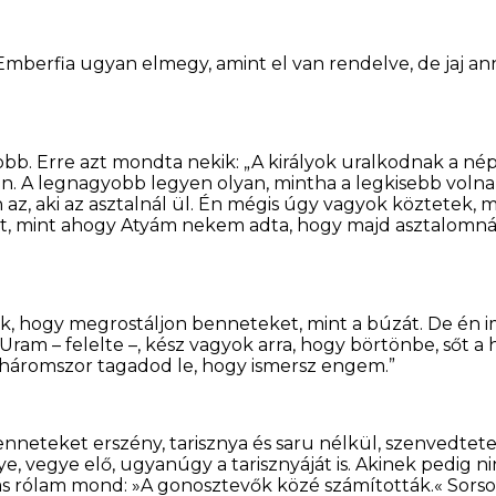
z Emberfia ugyan elmegy, amint el van rendelve, de jaj a
b. Erre azt mondta nekik: „A királyok uralkodnak a nép
. A legnagyobb legyen olyan, mintha a legkisebb volna, a
n az, aki az asztalnál ül. Én mégis úgy vagyok köztetek, m
, mint ahogy Atyám nekem adta, hogy majd asztalomnál
ek, hogy megrostáljon benneteket, mint a búzát. De én
ram – felelte –, kész vagyok arra, hogy börtönbe, sőt a 
 háromszor tagadod le, hogy ismersz engem.”
enneteket erszény, tarisznya és saru nélkül, szenvedte
e, vegye elő, ugyanúgy a tarisznyáját is. Akinek pedig nin
ás rólam mond: »A gonosztevők közé számították.« Sorso