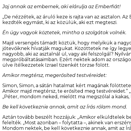
Jaj annak az embernek, aki elárulja az Emberfiát!
„De nézzétek, az áruló keze is rajta van az asztalon. A
kezdték egymást, ki az közülük, aki ezt megteszi.
Én úgy vagyok köztetek, mintha a szolgátok volnék.
Majd versengés támadt köztük, hogy melyikük a nagyob
jótevőiknek hívatják magukat. Közöttetek ne így legyen
nagyobb, aki az asztalnál ül, vagy aki felszolgál? Nyilvá
megpróbáltatásaimban. Ezért nektek adom az országot
ülve ítélkezzetek Izrael tizenkét törzse fölött.
Amikor megtérsz, megerősíted testvéreidet:
Simon, Simon, a sátán hatalmat kért magának fölöttet
Amikor majd megtérsz, te erősíted meg testvéreidet.” „U
„Péter, mondom neked, mielőtt ma megszólal a kakas,
Be kell következnie annak, amit az Írás rólam mond.
Aztán tovább beszélt hozzájuk: „Amikor elküldtelek b
felelték. „Most azonban – folytatta –, akinek van erszény
Mondom nektek, be kell következnie annak, amit az Ír