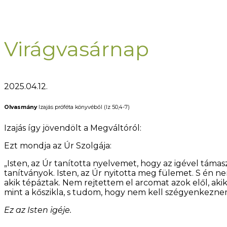
Virágvasárnap
2025.04.12.
Olvasmány
Izajás próféta könyvéből (Iz 50,4-7)
Izajás így jövendölt a Megváltóról:
Ezt mondja az Úr Szolgája:
„Isten, az Úr tanította nyelvemet, hogy az igével táma
tanítványok. Isten, az Úr nyitotta meg fülemet. S én
akik tépáztak. Nem rejtettem el arcomat azok elől, ak
mint a kőszikla, s tudom, hogy nem kell szégyenkezne
Ez az Isten igéje.