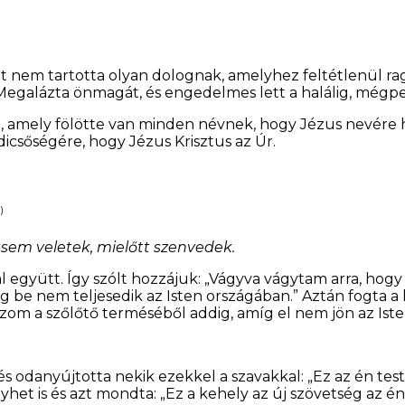
et nem tartotta olyan dolognak, amelyhez feltétlenül rag
Megalázta önmagát, és engedelmes lett a halálig, mégped
eki, amely fölötte van minden névnek, hogy Jézus nevér
dicsőségére, hogy Jézus Krisztus az Úr.
)
tsem veletek, mielőtt szenvedek.
al együtt. Így szólt hozzájuk: „Vágyva vágytam arra, hogy
 nem teljesedik az Isten országában.” Aztán fogta a kel
om a szőlőtő terméséből addig, amíg el nem jön az Iste
s odanyújtotta nekik ezekkel a szavakkal: „Ez az én tes
et is és azt mondta: „Ez a kehely az új szövetség az én