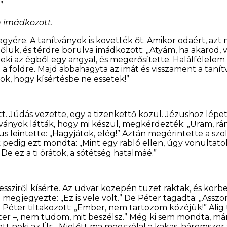
”
 imádkozott.
hegyére. A tanítványok is követték őt. Amikor odaért, az
tőlük, és térdre borulva imádkozott: „Atyám, ha akarod, 
neki az égből egy angyal, és megerősítette. Halálfélele
 földre. Majd abbahagyta az imát és visszament a tanít
tok, hogy kísértésbe ne essetek!”
tt. Júdás vezette, egy a tizenkettő közül. Jézushoz lép
tványok látták, hogy mi készül, megkérdezték: „Uram, rá
ézus leintette: „Hagyjátok, elég!” Aztán megérintette a sz
pedig ezt mondta: „Mint egy rabló ellen, úgy vonultato
 ez a ti órátok, a sötétség hatalmáé.”
ssziről kísérte. Az udvar közepén tüzet raktak, és körbe 
 megjegyezte: „Ez is vele volt.” De Péter tagadta: „Assz
eki. Péter tiltakozott: „Ember, nem tartozom közéjük!” Alig 
 Péter –, nem tudom, mit beszélsz.” Még ki sem mondta, má
ott neki az Úr: „Mielőtt ma megszólal a kakas, háromszo