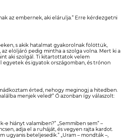
nnak az embernek, aki elárulja.” Erre kérdezgetni
eken, s akik hatalmat gyakorolnak fölöttük,
z elöljáró pedig mintha a szolga volna. Mert ki a
int aki szolgál. Ti kitartottatok velem
 egyetek és igyatok országomban, és trónon
 imádkoztam érted, nehogy meginogj a hitedben.
halálba menjek veled!” Ő azonban így válaszolt:
tek-e hiányt valamiben?” „Semmiben sem” –
csen, adja el a ruháját, és vegyen rajta kardot.
m ugyanis beteljesedik.” „Uram – mondták –,