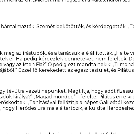
s bántalmazták. Szemét bekötötték, és kérdezgették: „Ta
 meg az írástudók, és a tanácsuk elé állították. „Ha te v
itek el. Ha pedig kérdezlek benneteket, nem feleltek. D
te vagy az Isten Fia?” Ő pedig ezt mondta nekik: „Ti mo
jából.” Ezzel fölkerekedett az egész testület, és Pilátus
y tévútra vezeti népünket. Megtiltja, hogy adót fizessün
 zsidók királya?” „Magad mondod” – felelte. Pilátus erre 
sködtek: „Tanításával fellázítja a népet Galileától kez
, hogy Heródes uralma alá tartozik, elküldte Heródesh