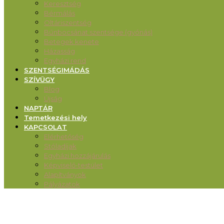
Keresztség
Bérmálás
Oltáriszentség
Bűnbocsánat szentsége (gyónás)
Betegek kenete
Házasság
Egyházi rend
SZENTSÉGIMÁDÁS
SZÍVÜGY
Blog
Újság
NAPTÁR
Temetkezési hely
KAPCSOLAT
Elérhetőség
Stóladíjak
Egyházi hozzájárulás
Képviselő-testület
Alapítványok
Pályázatok