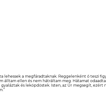
sza lehessek a megfáradtaknak. Reggelenként ő teszi fig
 nem álltam ellen és nem hátráltam meg. Hátamat odaadt
ik gyaláztak és leköpdöstek. Isten, az Úr megsegít, ez
m.”