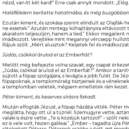
nézd, van itt két kard!” Erre csak annyit mondott: „Elég.
Halálfélelem kerítette hatalmába, és még buzgóbban
Ezután kiment, és szokása szerint elindult az Olajfák-
ne essetek.” Azután mintegy kőhajításnyira eltávozott 
akaratom teljesüljön, hanem a tied.” Ekkor megjelent 
imádkozott. Verejtéke mint megannyi vércsepp hullott a
Rájuk szólt: „Miért alusztok? Keljetek fel és imádkozza
Júdás, csókkal árulod el az Emberfiát?
Mielőtt még befejezte volna szavait, egy csapat érkeze
„Júdás, csókkal árulod el az Emberfiát?” Amikor a taní
sújtott a főpap szolgájára, s levágta a jobb fülét. De J
főpapoknak, a templomőrség tisztjeinek és a véneknek 
a templomban veletek, mégsem emeltetek rám kezet. De
Péter kiment, és keserves sírásra fakadt.
Miután elfogták Jézust, a főpap házába vitték. Péter me
meglátta, hogy ott ül a tűznél. Szemügyre vette, aztán
valaki is észre vette: „Te is közéjük tartozol!” – szólt n
ez is vele volt, hiszen galileai.” „Ember – tagadta újra
rátekintett Péterre. Péternek eszébe jutott, mit mond