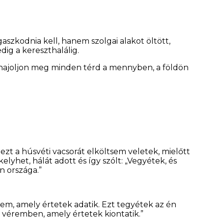
aszkodnia kell, hanem szolgai alakot öltött,
ig a kereszthalálig.
e hajoljon meg minden térd a mennyben, a földön
 ezt a húsvéti vacsorát elköltsem veletek, mielőtt
yhet, hálát adott és így szólt: „Vegyétek, és
n országa.”
tem, amely értetek adatik. Ezt tegyétek az én
 véremben, amely értetek kiontatik.”