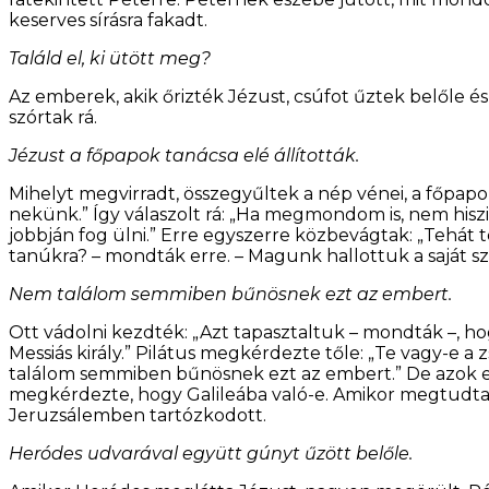
keserves sírásra fakadt.
Találd el, ki ütött meg?
Az emberek, akik őrizték Jézust, csúfot űztek belőle é
szórtak rá.
Jézust a főpapok tanácsa elé állították.
Mihelyt megvirradt, összegyűltek a nép vénei, a főpapok
nekünk.” Így válaszolt rá: „Ha megmondom is, nem hisz
jobbján fog ülni.” Erre egyszerre közbevágtak: „Tehát 
tanúkra? – mondták erre. – Magunk hallottuk a saját szá
Nem találom semmiben bűnösnek ezt az embert.
Ott vádolni kezdték: „Azt tapasztaltuk – mondták –, hog
Messiás király.” Pilátus megkérdezte tőle: „Te vagy-e a
találom semmiben bűnösnek ezt az embert.” De azok erő
megkérdezte, hogy Galileába való-e. Amikor megtudta
Jeruzsálemben tartózkodott.
Heródes udvarával együtt gúnyt űzött belőle.