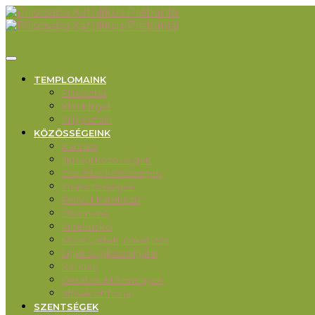
TEMPLOMAINK
Piliscsaba
Klotildliget
Pilisjászfalu
KÖZÖSSÉGEINK
Karitász
Ifjúsági közösségek
Családos közösségek
Imaközösségek
Felnőtt katekézis
Ökumené
Misekuckó
Művészetek, önképzés
Liget Segítőszolgálat
Rendek
Oktatási intézmények
Idősek otthona
SZENTSÉGEK