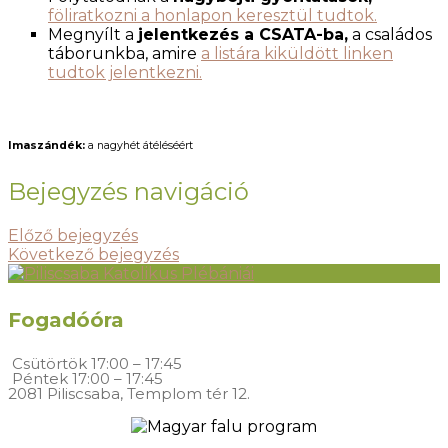
föliratkozni a honlapon keresztül tudtok.
Megnyílt a
jelentkezés a CSATA-ba,
a családos
táborunkba, amire
a listára kiküldött linken
tudtok jelentkezni.
Imaszándék:
a nagyhét átéléséért
Bejegyzés navigáció
Előző bejegyzés
Következő bejegyzés
Fogadóóra
Csütörtök
17:00 – 17:45
Péntek
17:00 – 17:45
2081 Piliscsaba, Templom tér 12.