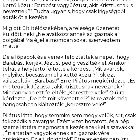
kettő közül: Barabást vagy Jézust, akit Krisztusnak is
neveznek?” Tudta ugyanis, hogy csak irigységből
adták őt a kezébe.
Míg ott ült ítélőszékében, a felesége üzenetet
küldött neki: „Ne avatkozz annak az igaznak a
dolgába! Ma éjjel álmomban sokat szenvedtem
miatta!”
De a főpapok és a vének felbiztatták a népet, hogy
Barabást kérjék, Jézust pedig veszítsék el. Amikor
tehát a helytartó feltette a kérdést: „Mit akartok,
melyiket bocsássam el a kettő közül?”, ők ezt
válaszolták: „Barabást!” Erre Pilátus megkérdezte: „És
mit tegyek Jézussal, akit Krisztusnak neveznek?”
Mindannyian ezt felelték: „Keresztre vele!” Ő újra
kérdezte: „De hát mit követett el?” Mire azok még
hangosabban kiáltozták: „Keresztre vele!”
Pilátus látta, hogy semmire sem megy velük, sőt, csak
fokozódik a zavargás. Ezért vizet hozatott, és a nép
szeme láttára megmosta a kezét ezekkel a szavakkal:
„Én ártatlan vagyok ennek az igaznak vére
ontásában. Ez a ti dolgotok!” Erre az egész nép így