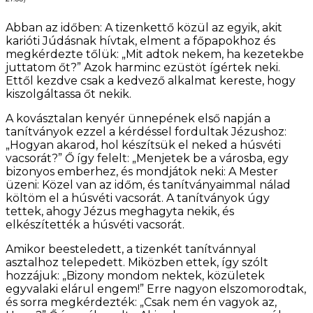
Abban az időben: A tizenkettő közül az egyik, akit
karióti Júdásnak hívtak, elment a főpapokhoz és
megkérdezte tőlük: „Mit adtok nekem, ha kezetekbe
juttatom őt?” Azok harminc ezüstöt ígértek neki.
Ettől kezdve csak a kedvező alkalmat kereste, hogy
kiszolgáltassa őt nekik.
A kovásztalan kenyér ünnepének első napján a
tanítványok ezzel a kérdéssel fordultak Jézushoz:
„Hogyan akarod, hol készítsük el neked a húsvéti
vacsorát?” Ő így felelt: „Menjetek be a városba, egy
bizonyos emberhez, és mondjátok neki: A Mester
üzeni: Közel van az időm, és tanítványaimmal nálad
költöm el a húsvéti vacsorát. A tanítványok úgy
tettek, ahogy Jézus meghagyta nekik, és
elkészítették a húsvéti vacsorát.
Amikor beesteledett, a tizenkét tanítvánnyal
asztalhoz telepedett. Miközben ettek, így szólt
hozzájuk: „Bizony mondom nektek, közületek
egyvalaki elárul engem!” Erre nagyon elszomorodtak,
és sorra megkérdezték: „Csak nem én vagyok az,