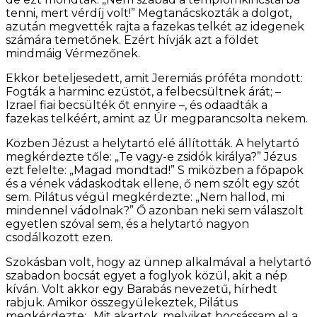
tenni, mert vérdíj volt!” Megtanácskozták a dolgot,
azután megvették rajta a fazekas telkét az idegenek
számára temetőnek. Ezért hívják azt a földet
mindmáig Vérmezőnek.
Ekkor beteljesedett, amit Jeremiás próféta mondott:
Fogták a harminc ezüstöt, a felbecsültnek árát; –
Izrael fiai becsülték őt ennyire –, és odaadták a
fazekas telkéért, amint az Úr megparancsolta nekem.
Közben Jézust a helytartó elé állították. A helytartó
megkérdezte tőle: „Te vagy-e zsidók királya?” Jézus
ezt felelte: „Magad mondtad!” S miközben a főpapok
és a vének vádaskodtak ellene, ő nem szólt egy szót
sem. Pilátus végül megkérdezte: „Nem hallod, mi
mindennel vádolnak?” Ő azonban neki sem válaszolt
egyetlen szóval sem, és a helytartó nagyon
csodálkozott ezen.
Szokásban volt, hogy az ünnep alkalmával a helytartó
szabadon bocsát egyet a foglyok közül, akit a nép
kíván. Volt akkor egy Barabás nevezetű, hírhedt
rabjuk. Amikor összegyülekeztek, Pilátus
megkérdezte: „Mit akartok, melyiket bocsássam el a