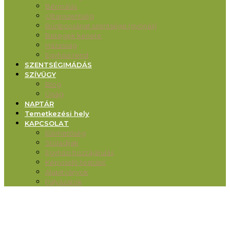
Bérmálás
Oltáriszentség
Bűnbocsánat szentsége (gyónás)
Betegek kenete
Házasság
Egyházi rend
SZENTSÉGIMÁDÁS
SZÍVÜGY
Blog
Újság
NAPTÁR
Temetkezési hely
KAPCSOLAT
Elérhetőség
Stóladíjak
Egyházi hozzájárulás
Képviselő-testület
Alapítványok
Pályázatok