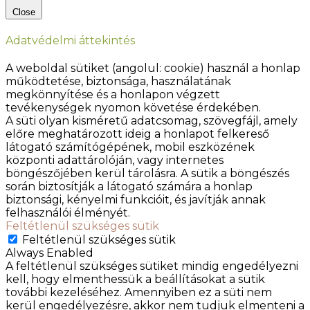
Close
Adatvédelmi áttekintés
A weboldal sütiket (angolul: cookie) használ a honlap
működtetése, biztonsága, használatának
megkönnyítése és a honlapon végzett
tevékenységek nyomon követése érdekében.
A süti olyan kisméretű adatcsomag, szövegfájl, amely
előre meghatározott ideig a honlapot felkereső
látogató számítógépének, mobil eszközének
központi adattárolóján, vagy internetes
böngészőjében kerül tárolásra. A sütik a böngészés
során biztosítják a látogató számára a honlap
biztonsági, kényelmi funkcióit, és javítják annak
felhasználói élményét.
Feltétlenül szükséges sütik
Feltétlenül szükséges sütik
Always Enabled
A feltétlenül szükséges sütiket mindig engedélyezni
kell, hogy elmenthessük a beállításokat a sütik
további kezeléséhez. Amennyiben ez a süti nem
kerül engedélyezésre, akkor nem tudjuk elmenteni a