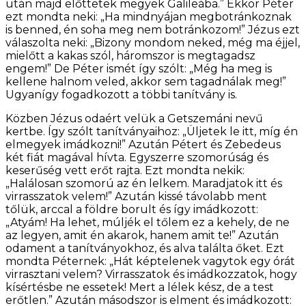
után majd előttetek megyek Galileába.” Ekkor Péter
ezt mondta neki: „Ha mindnyájan megbotránkoznak
is benned, én soha meg nem botránkozom!” Jézus ezt
válaszolta neki: „Bizony mondom neked, még ma éjjel,
mielőtt a kakas szól, háromszor is megtagadsz
engem!” De Péter ismét így szólt: „Még ha meg is
kellene halnom veled, akkor sem tagadnálak meg!”
Ugyanígy fogadkozott a többi tanítvány is.
Közben Jézus odaért velük a Getszemáni nevű
kertbe. Így szólt tanítványaihoz: „Üljetek le itt, míg én
elmegyek imádkozni!” Azután Pétert és Zebedeus
két fiát magával hívta. Egyszerre szomorúság és
keserűség vett erőt rajta. Ezt mondta nekik:
„Halálosan szomorú az én lelkem. Maradjatok itt és
virrasszatok velem!” Azután kissé távolabb ment
tőlük, arccal a földre borult és így imádkozott:
„Atyám! Ha lehet, múljék el tőlem ez a kehely, de ne
az legyen, amit én akarok, hanem amit te!” Azután
odament a tanítványokhoz, és alva találta őket. Ezt
mondta Péternek: „Hát képtelenek vagytok egy órát
virrasztani velem? Virrasszatok és imádkozzatok, hogy
kísértésbe ne essetek! Mert a lélek kész, de a test
erőtlen.” Azután másodszor is elment és imádkozott: