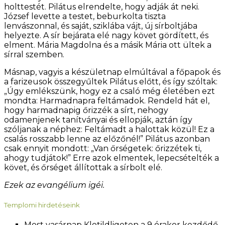
holttestét. Pilátus elrendelte, hogy adják át neki.
József levette a testet, beburkolta tiszta
lenvászonnal, és saját, sziklába vájt, új sírboltjába
helyezte. A sír bejárata elé nagy követ gördített, és
elment. Mária Magdolna és a másik Mária ott ültek a
sírral szemben.
Másnap, vagyis a készületnap elmúltával a főpapok és
a farizeusok összegyűltek Pilátus előtt, és így szóltak:
„Úgy emlékszünk, hogy ez a csaló még életében ezt
mondta: Harmadnapra feltámadok. Rendeld hát el,
hogy harmadnapig őrizzék a sírt, nehogy
odamenjenek tanítványai és ellopják, aztán így
szóljanak a néphez: Feltámadt a halottak közül! Ez a
csalás rosszabb lenne az előzőnél!” Pilátus azonban
csak ennyit mondott: „Van őrségetek: őrizzétek ti,
ahogy tudjátok!” Erre azok elmentek, lepecsételték a
követ, és őrséget állítottak a sírbolt elé.
Ezek az evangélium igéi.
Templomi hirdetéseink
Most vasárnap Klotildligeten a 9 órakor kezdődő