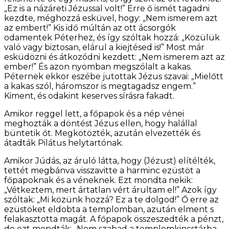
„Ez is a názáreti Jézussal volt!” Erre ő ismét tagadni
kezdte, méghozzá esküvel, hogy: „Nem ismerem azt
az embert!” Kis idő múltán az ott ácsorgók
odamentek Péterhez, és így szóltak hozzá: „Közülük
való vagy biztosan, elárul a kiejtésed is!” Most már
esküdözni és átkozódni kezdett: „Nem ismerem azt az
ember!” És azon nyomban megszólalt a kakas.
Péternek ekkor eszébe jutottak Jézus szavai: „Mielőtt
a kakas szól, háromszor is megtagadsz engem.”
Kiment, és odakint keserves sírásra fakadt.
Amikor reggel lett, a főpapok és a nép vénei
meghozták a döntést Jézus ellen, hogy halállal
büntetik őt. Megkötözték, azután elvezették és
átadták Pilátus helytartónak.
Amikor Júdás, az áruló látta, hogy (Jézust) elítélték,
tettét megbánva visszavitte a harminc ezüstöt a
főpapoknak és a véneknek. Ezt mondta nekik:
„Vétkeztem, mert ártatlan vért árultam el!” Azok így
szóltak: „Mi közünk hozzá? Ez a te dolgod!” Ő erre az
ezüstöket eldobta a templomban, azután elment s
felakasztotta magát. A főpapok összeszedték a pénzt,
de ezt mondták: „Nem szabad a templomkincstárba