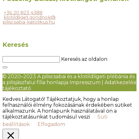
+36 20 823 4388
klotildliget.gondnok@
piliscsaba-katolikus.hu
Keresés
Keresés az oldalon
© 2020–2023 A piliscsabai és a klotildligeti plébánia és
a pilisjászfalui fília honlapja
Impresszum
|
Adatkezelési
tájékoztató
Kedves Látogató! Tájékoztatjuk, hogy a honlap
felhasználói élmény fokozásának érdekében sütiket
alkalmazunk. A honlapunk használatával ön a
tájékoztatásunkat tudomásul veszi
Süti
beállítások
Elfogadom