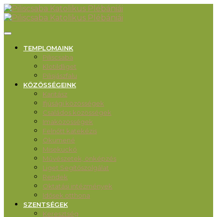
TEMPLOMAINK
Piliscsaba
Klotildliget
Pilisjászfalu
KÖZÖSSÉGEINK
Karitász
Ifjúsági közösségek
Családos közösségek
Imaközösségek
Felnőtt katekézis
Ökumené
Misekuckó
Művészetek, önképzés
Liget Segítőszolgálat
Rendek
Oktatási intézmények
Idősek otthona
SZENTSÉGEK
Keresztség