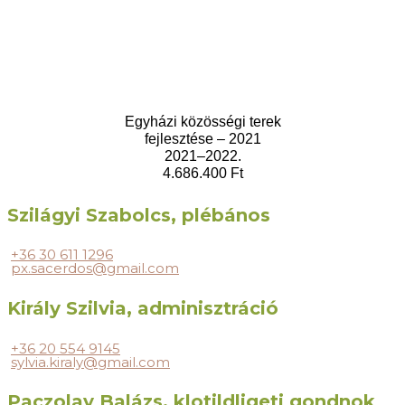
Egyházi közösségi terek
fejlesztése – 2021
2021–2022.
4.686.400 Ft
Szilágyi Szabolcs, plébános
+36 30 611 1296
px.sacerdos@gmail.com
Király Szilvia, adminisztráció
+36 20 554 9145
sylvia.kiraly@gmail.com
Paczolay Balázs, klotildligeti gondnok