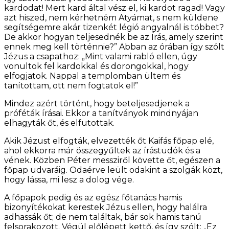
kardodat! Mert kard által vész el, ki kardot ragad! Vagy
azt hiszed, nem kérhetném Atyámat, s nem küldene
segítségemre akár tizenkét légió angyalnál is többet?
De akkor hogyan teljesednék be az Írás, amely szerint
ennek meg kell történnie?” Abban az órában így szólt
Jézus a csapathoz: „Mint valami rabló ellen, úgy
vonultok fel kardokkal és dorongokkal, hogy
elfogjatok. Nappal a templomban ültem és
tanítottam, ott nem fogtatok el!”
Mindez azért történt, hogy beteljesedjenek a
próféták írásai. Ekkor a tanítványok mindnyájan
elhagyták őt, és elfutottak.
Akik Jézust elfogták, elvezették őt Kaifás főpap elé,
ahol ekkorra már összegyűltek az írástudók és a
vének. Közben Péter messziről követte őt, egészen a
főpap udvaráig. Odaérve leült odakint a szolgák közt,
hogy lássa, mi lesz a dolog vége.
A főpapok pedig és az egész főtanács hamis
bizonyítékokat kerestek Jézus ellen, hogy halálra
adhassák őt; de nem találtak, bár sok hamis tanú
felsorakozott. Végül előlépett kettő, és így szólt: „Ez