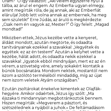
Uram?” Ő így válaszolt: „Aki velem egyszerre nyúl a
tálba, az árul el engem. Az Emberfia ugyan elmegy,
amint megírták róla, de jaj annak, aki az Emberfiát
elárulja! Jobb lett volna annak az embernek, ha meg
sem születik!” Erre Júdás, az áruló is megkérdezte:
„Csak nem én vagyok az, Mester?” Ő így felelt: „Magad
mondtad!”
Miközben ettek, Jézus kezébe vette a kenyeret,
áldást mondott, azután megtörte, és odaadta
tanítványainak ezekkel a szavakkal: „Vegyétek és
egyétek: ez az én testem!” Azután a kelyhet vette a
kezébe, hálát adott, és odaadta nekik ezekkel a
szavakkal: „Igyatok ebből mindnyájan, mert ez az én
vérem, a szövetség vére, amely sokakért kiontatik a
bűnök bocsánatára. Mondom nektek, mostantól nem
iszom a szőlőtő terméséből mindaddig, míg az újat
nem iszom veletek Atyám országában.”
Ezután zsoltárokat énekelve kimentek az Olajfák-
hegyére. Amikor odaértek, Jézus így szólt: „Ma
éjszaka ti mindannyian megbotránkoztok bennem.
Hiszen megírták: »Megverem a pásztort, és
szétszélednek a nyájból a juhok.« De feltámadásom