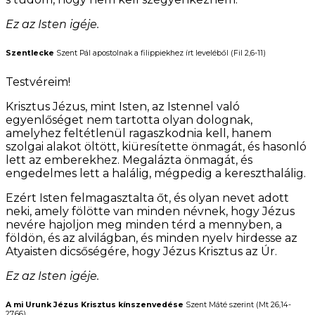
Ez az Isten igéje.
Szentlecke
Szent Pál apostolnak a filippiekhez írt leveléből (Fil 2,6-11)
Testvéreim!
Krisztus Jézus, mint Isten, az Istennel való
egyenlőséget nem tartotta olyan dolognak,
amelyhez feltétlenül ragaszkodnia kell, hanem
szolgai alakot öltött, kiüresítette önmagát, és hasonló
lett az emberekhez. Megalázta önmagát, és
engedelmes lett a halálig, mégpedig a kereszthalálig.
Ezért Isten felmagasztalta őt, és olyan nevet adott
neki, amely fölötte van minden névnek, hogy Jézus
nevére hajoljon meg minden térd a mennyben, a
földön, és az alvilágban, és minden nyelv hirdesse az
Atyaisten dicsőségére, hogy Jézus Krisztus az Úr.
Ez az Isten igéje.
A mi Urunk Jézus Krisztus kínszenvedése
Szent Máté szerint (Mt 26,14-
27.66)