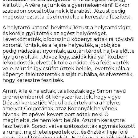
kiáltott: „A vére rajtunk és a gyermekeinken!” Ekkor
szabadon bocsátotta nekik Barabást, Jézust pedig
megostoroztatta, és elrendelte a keresztre feszítést.
A helytartó katonái bevitték Jézust a helytartóságra,
és köréje gyűjtötték az egész helyőrséget.
Levetkőztették, bíborszínű köpenyt adtak rá, tövisből
koronát fontak, és a fejére helyezték, a jobbjába
pedig nádszálat nyomtak, azután térdet hajtva előtte
így gúnyolták: „Üdvöz légy, zsidók királya!” Közben
leköpdösték, elvették tőle a nádat, és a fejét verték
vele. Miután így csúfot űztek belőle, levették róla a
köpenyt, felöltöztették a saját ruháiba, és elvezették,
hogy keresztre feszítsék.
Amint kifelé haladtak, találkoztak egy Simon nevű
cirenei emberrel; őt kényszerítették, hogy vigye
(Jézus) keresztjét. Végül odaértek arra a helyre,
amelyet Golgotának, azaz Koponyák helyének
hívnak. Itt epével kevert bort adtak neki. Ő
megízlelte, de nem kért belőle. Azután keresztre
feszítették. Sorsot vetve szétosztották egymás között
a ruháit, majd letelepedtek ott, és őrizték. Feje fölé
odaírták elítélésének okát: „Ez Jézus, a zsidók királya.”