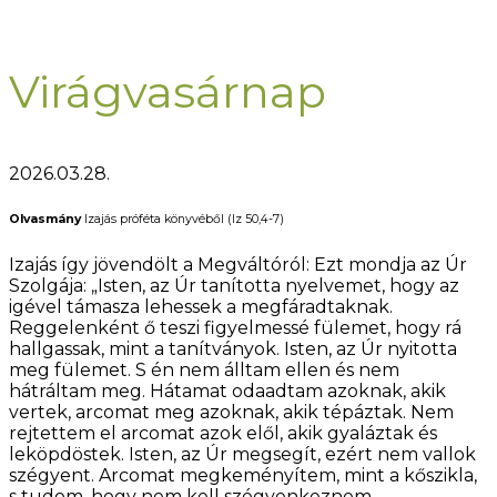
Virágvasárnap
2026.03.28.
Olvasmány
Izajás próféta könyvéből (Iz 50,4-7)
Izajás így jövendölt a Megváltóról: Ezt mondja az Úr
Szolgája: „Isten, az Úr tanította nyelvemet, hogy az
igével támasza lehessek a megfáradtaknak.
Reggelenként ő teszi figyelmessé fülemet, hogy rá
hallgassak, mint a tanítványok. Isten, az Úr nyitotta
meg fülemet. S én nem álltam ellen és nem
hátráltam meg. Hátamat odaadtam azoknak, akik
vertek, arcomat meg azoknak, akik tépáztak. Nem
rejtettem el arcomat azok elől, akik gyaláztak és
leköpdöstek. Isten, az Úr megsegít, ezért nem vallok
szégyent. Arcomat megkeményítem, mint a kőszikla,
s tudom, hogy nem kell szégyenkeznem.