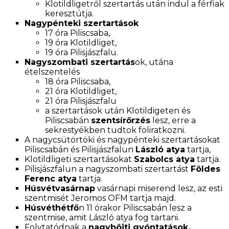
Klotildligetről szertartás után indul a férfiak
keresztútja.
Nagypénteki szertartások
17 óra Piliscsaba,
19 óra Klotildliget,
19 óra Pilisjászfalu.
Nagyszombati szertartás
ok, utána
ételszentelés
18 óra Piliscsaba,
21 óra Klotildliget,
21 óra Pilisjászfalu
a szertartások után Klotildigeten és
Piliscsabán
szentsírőrzés
lesz, erre a
sekrestyékben tudtok föliratkozni.
A nagycsütörtöki és nagypénteki szertartásokat
Piliscsabán és Pilisjászfalun
László atya
tartja,
Klotildligeti szertartásokat
Szabolcs atya
tartja.
Pilisjászfalun a nagyszombati szertartást
Földes
Ferenc atya
tartja.
Húsvétvasárnap
vasárnapi miserend lesz, az esti
szentmisét Jeromos OFM tartja majd.
Húsvéthétfő
n 11 órakor Piliscsabán lesz a
szentmise, amit László atya fog tartani.
Folytatódnak a
nagyböjti gyóntatások,