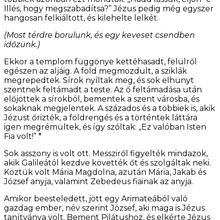
Illés, hogy megszabadítsa?” Jézus pedig még egyszer
hangosan felkiáltott, és kilehelte lelkét.
(Most térdre borulunk, és egy keveset csendben
időzünk.)
Ekkor a templom függönye kettéhasadt, felülről
egészen az aljáig. A föld megmozdult, a sziklák
megrepedtek. Sírok nyíltak meg, és sok elhunyt
szentnek feltámadt a teste. Az ő feltámadása után
előjöttek a sírokból, bementek a szent városba, és
sokaknak megjelentek. A százados és a többiek is, akik
Jézust őrizték, a földrengés és a történtek láttára
igen megrémültek, és így szóltak: „Ez valóban Isten
Fia volt!” *
Sok asszony is volt ott. Messziről figyelték mindazok,
akik Galileától kezdve követték őt és szolgáltak neki.
Köztük volt Mária Magdolna, azután Mária, Jakab és
József anyja, valamint Zebedeus fiainak az anyja.
Amikor beesteledett, jött egy Arimateából való
gazdag ember, név szerint József, aki maga is Jézus
tanítványa volt. Bement Pilátushoz, és elkérte Jézus