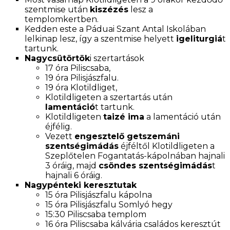
szentmise után
kiszézés
lesz a
templomkertben.
Kedden este a Páduai Szant Antal Iskolában
lelkinap lesz, így a szentmise helyett
igeliturgiá
t
tartunk.
Nagycsütörtök
i szertartások
17 óra Piliscsaba,
19 óra Pilisjászfalu.
19 óra Klotildliget,
Klotildligeten a szertartás után
lamentáció
t tartunk.
Klotildligeten
taizé ima
a lamentáció után
éjfélig.
Vezett
engesztelő getszemáni
szentségimádás
éjféltől Klotildligeten a
Szeplőtelen Fogantatás-kápolnában hajnali
3 óráig, majd
csöndes szentségimádás
t
hajnali 6 óráig.
Nagypénteki keresztutak
15 óra Pilisjászfalu kápolna
15 óra Pilisjászfalu Somlyó hegy
15:30 Piliscsaba templom
16 óra Piliscsaba kálvária családos keresztút