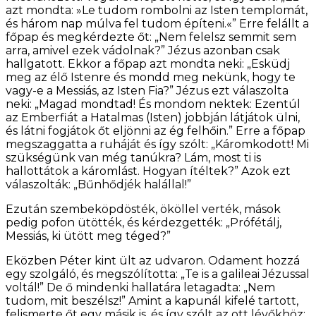
azt mondta: »Le tudom rombolni az Isten templomát,
és három nap múlva fel tudom építeni.«” Erre felállt a
főpap és megkérdezte őt: „Nem felelsz semmit sem
arra, amivel ezek vádolnak?” Jézus azonban csak
hallgatott. Ekkor a főpap azt mondta neki: „Esküdj
meg az élő Istenre és mondd meg nekünk, hogy te
vagy-e a Messiás, az Isten Fia?” Jézus ezt válaszolta
neki: „Magad mondtad! És mondom nektek: Ezentúl
az Emberfiát a Hatalmas (Isten) jobbján látjátok ülni,
és látni fogjátok őt eljönni az ég felhőin.” Erre a főpap
megszaggatta a ruháját és így szólt: „Káromkodott! Mi
szükségünk van még tanúkra? Lám, most ti is
hallottátok a káromlást. Hogyan ítéltek?” Azok ezt
válaszolták: „Bűnhődjék halállal!”
Ezután szembeköpdösték, ököllel verték, mások
pedig pofon ütötték, és kérdezgették: „Prófétálj,
Messiás, ki ütött meg téged?”
Eközben Péter kint ült az udvaron. Odament hozzá
egy szolgáló, és megszólította: „Te is a galileai Jézussal
voltál!” De ő mindenki hallatára letagadta: „Nem
tudom, mit beszélsz!” Amint a kapunál kifelé tartott,
felismerte őt egy másik is, és így szólt az ott lévőkhöz: