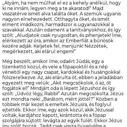
„Atyám, ha nem múlhat el ez a kehely anélkül, hogy
ki ne innám, legyen meg a te akaratod!” Majd
visszatérve ismét alva találta őket. A szemük ugyanis
nagyon elnehezedett. Otthagyta őket, és ismét
elment imádkozni, harmadszor is ugyanazokkal a
szavakkal. Azután odament a tanítványokhoz, és így
szólt: „Aludjatok csak nyugodtan, és pihenjetek! Íme,
elérkezett az óra, amikor az Emberfiát a bűnösök
kezére adják. Keljetek fel, menjünk! Nézzétek,
megérkezett, aki elárul engem!”
Még beszélt, amikor íme, odaért Júdás, egy a
tizenkettő közül, és vele a főpapoktól és a nép
véneitől egy nagy csapat, kardokkal és husángokkal
fölszerelkezve. Az, aki elárulta őt, ebben a jeladásban
egyezett meg velük: „Akit megcsókolok, ő az, őt
fogjátok el!” Mindjárt oda is lépett Jézushoz és így
szólt: „Üdvöz légy, Rabbi!” Azután megcsókolta. Jézus
ezt mondta neki: „Barátom, miért jöttél?” Közben a
többiek már kezet is emeltek Jézusra, és foglyul
ejtették. Ekkor íme, egy azok közül, akik Jézussal
voltak, kardjához kapott, kirántotta és a főpap
szolgájára sújtott: levágta az egyik fülét. Ekkor Jézus
így szólt hozzá: „Tedd csak vissza hüvelyébe a