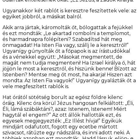
Ugyanakkor két rablót is keresztre feszítettek vele: az
egyiket jobbról, a másikat balról.
Akik arra jártak, káromolták őt, bólogattak a fejükkel
és ezt mondták: „Le akartad rombolni a templomot,
és harmadnapra fölépíteni? Szabadítsd hát meg
önmagadat! Ha Isten Fia vagy, szállj le a keresztről!”
Ugyanígy gúnyolták őt a főpapok is az írástudókkal
és a vénekkel együtt: „Másokat megmentett, de
magát nem tudja megmenteni! Ha Izrael királya ő, hát
jöjjön le most a keresztről, és hiszünk benne! Bízott az
Istenben? Mentse meg őt most, ha akarja! Hiszen azt
mondta: Az Isten Fia vagyok!” Ugyanígy gyalázták őt a
vele megfeszített rablók is.
Hat órától sötétség borult az egész földre kilenc
óráig. Kilenc óra körül Jézus hangosan felkiáltott: „Éli,
Éli, lámá szábáktáni?, azaz: Istenem, Istenem! Miért
hagytál el engem?” Az ott állók hallották ezt, és
egyesek megjegyezték: „Ez Illést hívja!” Egyikük
mindjárt odafutott, fogott egy ecetbe mártott
szivacsot, rátűzte egy nádszálra, és inni adott neki. A
többiek azonban ezt mondták: „Hadd lássuk, eljön- e