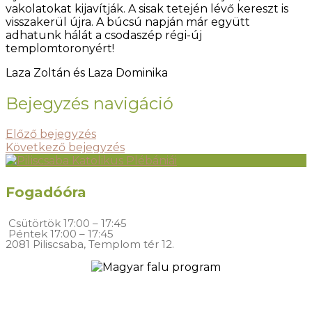
vakolatokat kijavítják. A sisak tetején lévő kereszt is
visszakerül újra. A búcsú napján már együtt
adhatunk hálát a csodaszép régi-új
templomtoronyért!
Laza Zoltán és Laza Dominika
Bejegyzés navigáció
Előző bejegyzés
Következő bejegyzés
Fogadóóra
Csütörtök
17:00 – 17:45
Péntek
17:00 – 17:45
2081 Piliscsaba, Templom tér 12.