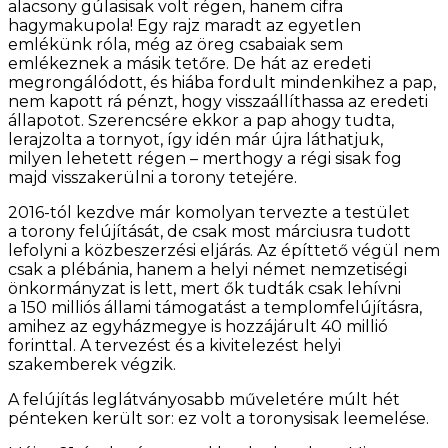
alacsony gúlasisak volt régen, hanem cifra
hagymakupola! Egy rajz maradt az egyetlen
emlékünk róla, még az öreg csabaiak sem
emlékeznek a másik tetőre. De hát az eredeti
megrongálódott, és hiába fordult mindenkihez a pap,
nem kapott rá pénzt, hogy visszaállíthassa az eredeti
állapotot. Szerencsére ekkor a pap ahogy tudta,
lerajzolta a tornyot, így idén már újra láthatjuk,
milyen lehetett régen – merthogy a régi sisak fog
majd visszakerülni a torony tetejére.
2016-tól kezdve már komolyan tervezte a testület
a torony felújítását, de csak most márciusra tudott
lefolyni a közbeszerzési eljárás. Az építtető végül nem
csak a plébánia, hanem a helyi német nemzetiségi
önkormányzat is lett, mert ők tudták csak lehívni
a 150 milliós állami támogatást a templomfelújításra,
amihez az egyházmegye is hozzájárult 40 millió
forinttal. A tervezést és a kivitelezést helyi
szakemberek végzik.
A felújítás leglátványosabb műveletére múlt hét
pénteken került sor: ez volt a toronysisak leemelése.