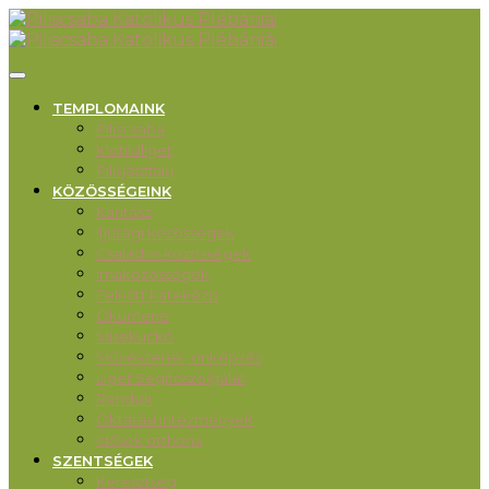
TEMPLOMAINK
Piliscsaba
Klotildliget
Pilisjászfalu
KÖZÖSSÉGEINK
Karitász
Ifjúsági közösségek
Családos közösségek
Imaközösségek
Felnőtt katekézis
Ökumené
Misekuckó
Művészetek, önképzés
Liget Segítőszolgálat
Rendek
Oktatási intézmények
Idősek otthona
SZENTSÉGEK
Keresztség