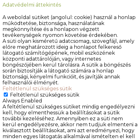
Adatvédelmi áttekintés
A weboldal sütiket (angolul: cookie) használ a honlap
működtetése, biztonsága, használatának
megkönnyítése és a honlapon végzett
tevékenységek nyomon követése érdekében.
A süti olyan kisméretű adatcsomag, szövegfájl, amely
előre meghatározott ideig a honlapot felkereső
látogató számítógépének, mobil eszközének
központi adattárolóján, vagy internetes
böngészőjében kerül tárolásra. A sütik a böngészés
során biztosítják a látogató számára a honlap
biztonsági, kényelmi funkcióit, és javítják annak
felhasználói élményét.
Feltétlenül szükséges sütik
Feltétlenül szükséges sütik
Always Enabled
A feltétlenül szükséges sütiket mindig engedélyezni
kell, hogy elmenthessük a beállításokat a sütik
további kezeléséhez. Amennyiben ez a süti nem
kerül engedélyezésre, akkor nem tudjuk elmenteni a
kiválasztott beállításokat, ami azt eredményezi, hogy
minden egyes látogatás alkalmával ismételten el kell