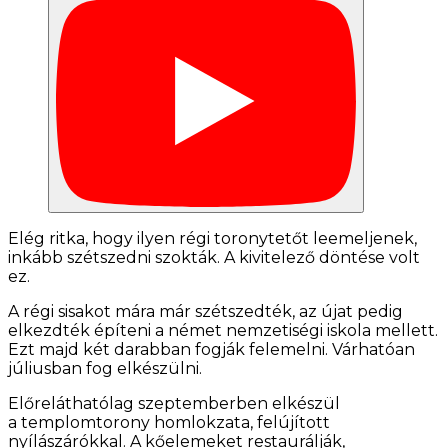
Elég ritka, hogy ilyen régi toronytetőt leemeljenek,
inkább szétszedni szokták. A kivitelező döntése volt
ez.
A régi sisakot mára már szétszedték, az újat pedig
elkezdték építeni a német nemzetiségi iskola mellett.
Ezt majd két darabban fogják felemelni. Várhatóan
júliusban fog elkészülni.
Előreláthatólag szeptemberben elkészül
a templomtorony homlokzata, felújított
nyílászárókkal. A kőelemeket restaurálják,