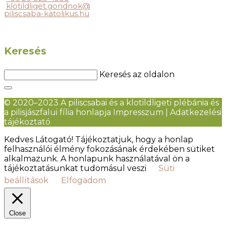
klotildliget.gondnok@
piliscsaba-katolikus.hu
Keresés
Keresés az oldalon
© 2020–2023 A piliscsabai és a klotildligeti plébánia és
a pilisjászfalui fília honlapja
Impresszum
|
Adatkezelési
tájékoztató
Kedves Látogató! Tájékoztatjuk, hogy a honlap
felhasználói élmény fokozásának érdekében sütiket
alkalmazunk. A honlapunk használatával ön a
tájékoztatásunkat tudomásul veszi
Süti
beállítások
Elfogadom
Close