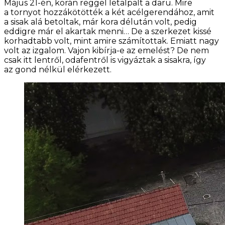
Május 21-én, korán reggel letalpalt a daru. Mire
a tornyot hozzákötötték a két acélgerendához, amit
a sisak alá betoltak, már kora délután volt, pedig
eddigre már el akartak menni… De a szerkezet kissé
korhadtabb volt, mint amire számítottak. Emiatt nagy
volt az izgalom. Vajon kibírja-e az emelést? De nem
csak itt lentről, odafentről is vigyáztak a sisakra, így
az gond nélkül elérkezett.