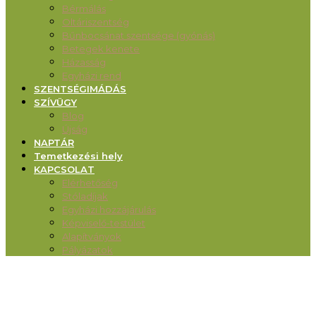
Bérmálás
Oltáriszentség
Bűnbocsánat szentsége (gyónás)
Betegek kenete
Házasság
Egyházi rend
SZENTSÉGIMÁDÁS
SZÍVÜGY
Blog
Újság
NAPTÁR
Temetkezési hely
KAPCSOLAT
Elérhetőség
Stóladíjak
Egyházi hozzájárulás
Képviselő-testület
Alapítványok
Pályázatok