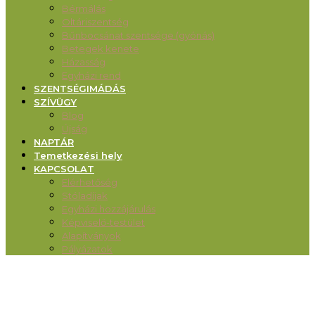
Bérmálás
Oltáriszentség
Bűnbocsánat szentsége (gyónás)
Betegek kenete
Házasság
Egyházi rend
SZENTSÉGIMÁDÁS
SZÍVÜGY
Blog
Újság
NAPTÁR
Temetkezési hely
KAPCSOLAT
Elérhetőség
Stóladíjak
Egyházi hozzájárulás
Képviselő-testület
Alapítványok
Pályázatok