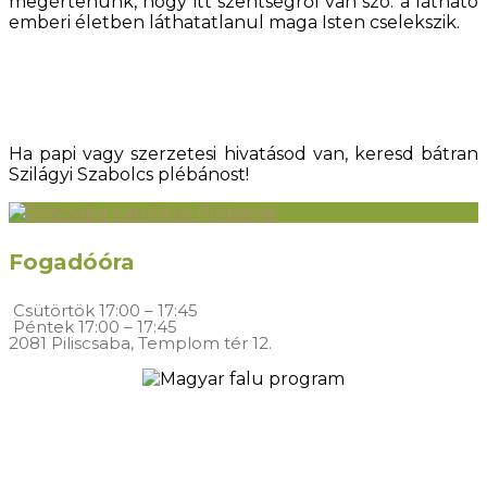
megértenünk, hogy itt szentségről van szó: a látható
emberi életben láthatatlanul maga Isten cselekszik.
Ha papi vagy szerzetesi hivatásod van, keresd bátran
Szilágyi Szabolcs plébánost!
Fogadóóra
Csütörtök
17:00 – 17:45
Péntek
17:00 – 17:45
2081 Piliscsaba, Templom tér 12.