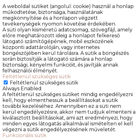
A weboldal sütiket (angolul: cookie) használ a honlap
működtetése, biztonsága, használatának
megkönnyítése és a honlapon végzett
tevékenységek nyomon követése érdekében.
A süti olyan kisméretű adatcsomag, szövegfájl, amely
előre meghatározott ideig a honlapot felkereső
látogató számítógépének, mobil eszközének
központi adattárolóján, vagy internetes
böngészőjében kerül tárolásra. A sütik a böngészés
során biztosítják a látogató számára a honlap
biztonsági, kényelmi funkcióit, és javítják annak
felhasználói élményét.
Feltétlenül szükséges sütik
Feltétlenül szükséges sütik
Always Enabled
A feltétlenül szükséges sütiket mindig engedélyezni
kell, hogy elmenthessük a beállításokat a sütik
további kezeléséhez. Amennyiben ez a süti nem
kerül engedélyezésre, akkor nem tudjuk elmenteni a
kiválasztott beállításokat, ami azt eredményezi, hogy
minden egyes látogatás alkalmával ismételten el kell
végezni a sütik engedélyezésének műveletét.
Funkcionális sütik