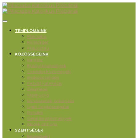
TEMPLOMAINK
Piliscsaba
Klotildliget
Pilisjászfalu
KÖZÖSSÉGEINK
Karitász
Ifjúsági közösségek
Családos közösségek
Imaközösségek
Felnőtt katekézis
Ökumené
Misekuckó
Művészetek, önképzés
Liget Segítőszolgálat
Rendek
Oktatási intézmények
Idősek otthona
SZENTSÉGEK
Keresztség