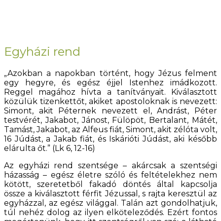
Egyházi rend
„Azokban a napokban történt, hogy Jézus felment
egy hegyre, és egész éjjel Istenhez imádkozott.
Reggel magához hívta a tanítványait. Kiválasztott
közülük tizenkettőt, akiket apostoloknak is nevezett:
Simont, akit Péternek nevezett el, Andrást, Péter
testvérét, Jakabot, Jánost, Fülöpöt, Bertalant, Mátét,
Tamást, Jakabot, az Alfeus fiát, Simont, akit zélóta volt,
16 Júdást, a Jakab fiát, és Iskárióti Júdást, aki később
elárulta őt.” (Lk 6, 12-16)
Az egyházi rend szentsége – akárcsak a szentségi
házasság – egész életre szóló és feltételekhez nem
kötött, szeretetből fakadó döntés által kapcsolja
össze a kiválasztott férfit Jézussal, s rajta keresztül az
egyházzal, az egész világgal. Talán azt gondolhatjuk,
túl nehéz dolog az ilyen elköteleződés. Ezért fontos