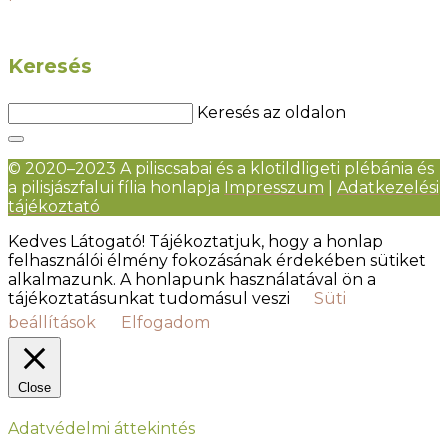
Keresés
Keresés az oldalon
© 2020–2023 A piliscsabai és a klotildligeti plébánia és
a pilisjászfalui fília honlapja
Impresszum
|
Adatkezelési
tájékoztató
Kedves Látogató! Tájékoztatjuk, hogy a honlap
felhasználói élmény fokozásának érdekében sütiket
alkalmazunk. A honlapunk használatával ön a
tájékoztatásunkat tudomásul veszi
Süti
beállítások
Elfogadom
Close
Adatvédelmi áttekintés