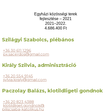
Egyházi közösségi terek
fejlesztése – 2021
2021–2022.
4.686.400 Ft
Szilágyi Szabolcs, plébános
+36 30 611 1296
px.sacerdos@gmail.com
Király Szilvia, adminisztráció
+36 20 554 9145
sylvia.kiraly@gmail.com
Paczolay Balázs, klotildligeti gondnok
+36 20 823 4388
klotildliget.gondnok@
piliscsaba-katolikus.hu