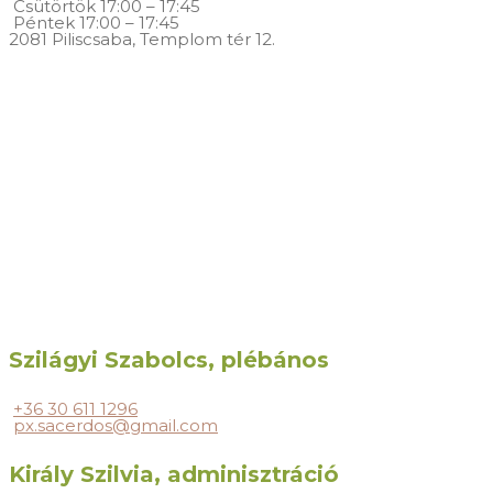
Csütörtök
17:00 – 17:45
Péntek
17:00 – 17:45
2081 Piliscsaba, Templom tér 12.
Szilágyi Szabolcs, plébános
+36 30 611 1296
px.sacerdos@gmail.com
Király Szilvia, adminisztráció