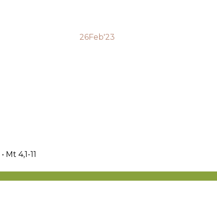
26
Feb'23
• Mt 4,1-11