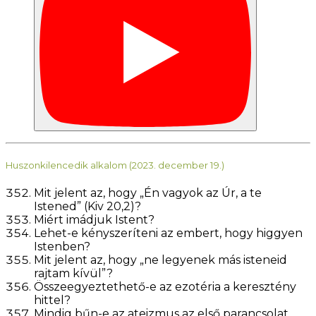
Huszonkilencedik alkalom (2023. december 19.)
Mit jelent az, hogy „Én vagyok az Úr, a te
Istened” (Kiv 20,2)?
Miért imádjuk Istent?
Lehet-e kényszeríteni az embert, hogy higgyen
Istenben?
Mit jelent az, hogy „ne legyenek más isteneid
rajtam kívül”?
Összeegyeztethető-e az ezotéria a keresztény
hittel?
Mindig bűn-e az ateizmus az első parancsolat