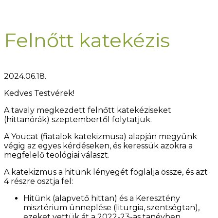
Felnőtt katekézis
2024.06.18.
Kedves Testvérek!
A tavaly megkezdett felnőtt katekéziseket
(hittanórák) szeptembertől folytatjuk.
A Youcat (fiatalok katekizmusa) alapján megyünk
végig az egyes kérdéseken, és keressük azokra a
megfelelő teológiai választ.
A katekizmus a hitünk lényegét foglalja össze, és azt
4 részre osztja fel:
Hitünk (alapvető hittan) és a Keresztény
misztérium ünneplése (liturgia, szentségtan),
ezeket vettük át a 2022-23-as tanévben