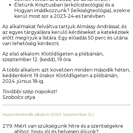
Életünk Krisztusban (erkölcsteológia) és a
Hogyan imádkozzunk? (lelkiségteológia), ezekre
kerül most sor a 2023-24-es tanévben
Az alkalmakat felváltva tartjuk Almássy Andrással, és
az egyes tárgyalásra kerülő kérdéseket a katekézisek
előtt megírjuk a listára. Egy előadás 50 perc és utána
van lehetőség kérdezni.
Az első alkalom: Klotildligeten a plébánián,
szeptember 12. (kedd), 19 óra.
A többi alkalom: azt követően minden második héten,
keddenként 19 órakor Klotildligeten a plébánián,
2024. június 18-ig.
További szép napokat!
Szabolcs a
tya
Huszonkettedik alkalom (2023. szeptember 12.)
Miért van szükségünk hitre és a szentségekre
ahhoz, hogy jól és helyesen éljünk?