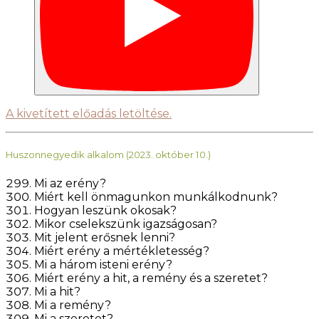
A kivetített előadás letöltése.
Huszonnegyedik alkalom (2023. október 10.)
Mi az erény?
Miért kell önmagunkon munkálkodnunk?
Hogyan leszünk okosak?
Mikor cselekszünk igazságosan?
Mit jelent erősnek lenni?
Miért erény a mértékletesség?
Mi a három isteni erény?
Miért erény a hit, a remény és a szeretet?
Mi a hit?
Mi a remény?
Mi a szeretet?