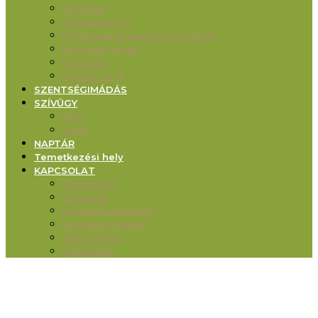
Bérmálás
Oltáriszentség
Bűnbocsánat szentsége (gyónás)
Betegek kenete
Házasság
Egyházi rend
SZENTSÉGIMÁDÁS
SZÍVÜGY
Blog
Újság
NAPTÁR
Temetkezési hely
KAPCSOLAT
Elérhetőség
Stóladíjak
Egyházi hozzájárulás
Képviselő-testület
Alapítványok
Pályázatok