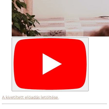
A kivetített előadás letöltése.