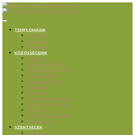
TEMPLOMAINK
Piliscsaba
Klotildliget
Pilisjászfalu
KÖZÖSSÉGEINK
Karitász
Ifjúsági közösségek
Családos közösségek
Imaközösségek
Felnőtt katekézis
Ökumené
Misekuckó
Művészetek, önképzés
Liget Segítőszolgálat
Rendek
Oktatási intézmények
Idősek otthona
SZENTSÉGEK
Keresztség