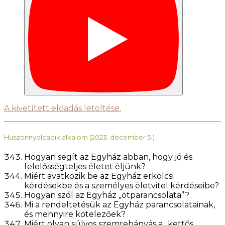
A kivetített előadás letöltése.
Huszonnyolcadik alkalom (2023. december 5.)
Hogyan segít az Egyház abban, hogy jó és
felelősségteljes életet éljünk?
Miért avatkozik be az Egyház erkölcsi
kérdésekbe és a személyes életvitel kérdéseibe?
Hogyan szól az Egyház „ötparancsolata”?
Mi a rendeltetésük az Egyház parancsolatainak,
és mennyire kötelezőek?
Miért olyan súlyos szemrehányás a „kettős