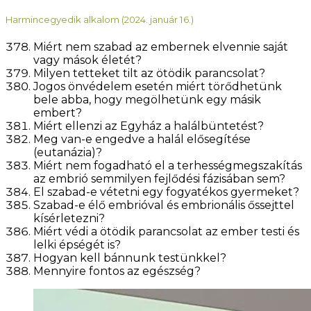
Harmincegyedik alkalom (2024. január 16.)
Miért nem szabad az embernek elvennie saját
vagy mások életét?
Milyen tetteket tilt az ötödik parancsolat?
Jogos önvédelem esetén miért törődhetünk
bele abba, hogy megölhetünk egy másik
embert?
Miért ellenzi az Egyház a halálbüntetést?
Meg van-e engedve a halál elősegítése
(eutanázia)?
Miért nem fogadható el a terhességmegszakítás
az embrió semmilyen fejlődési fázisában sem?
El szabad-e vétetni egy fogyatékos gyermeket?
Szabad-e élő embrióval és embrionális őssejttel
kísérletezni?
Miért védi a ötödik parancsolat az ember testi és
lelki épségét is?
Hogyan kell bánnunk testünkkel?
Mennyire fontos az egészség?