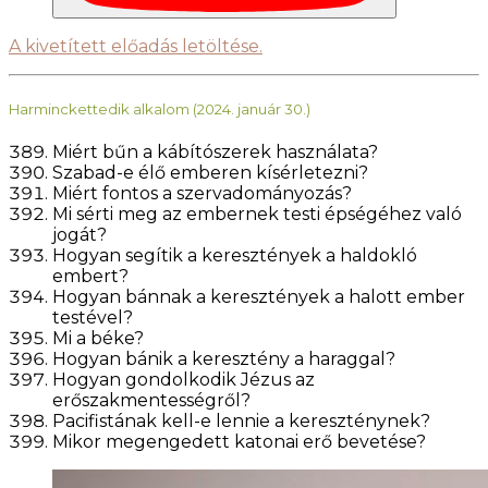
A kivetített előadás letöltése.
Harminckettedik alkalom (2024. január 30.)
Miért bűn a kábítószerek használata?
Szabad-e élő emberen kísérletezni?
Miért fontos a szervadományozás?
Mi sérti meg az embernek testi épségéhez való
jogát?
Hogyan segítik a keresztények a haldokló
embert?
Hogyan bánnak a keresztények a halott ember
testével?
Mi a béke?
Hogyan bánik a keresztény a haraggal?
Hogyan gondolkodik Jézus az
erőszakmentességről?
Pacifistának kell-e lennie a kereszténynek?
Mikor megengedett katonai erő bevetése?