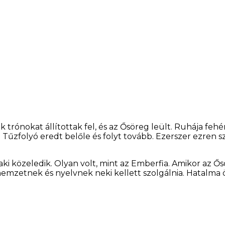
trónokat állítottak fel, és az Ősöreg leült. Ruhája fehér v
 Tűzfolyó eredt belőle és folyt tovább. Ezerszer ezren sz
laki közeledik. Olyan volt, mint az Emberfia. Amikor az Ő
nemzetnek és nyelvnek neki kellett szolgálnia. Hatalma 