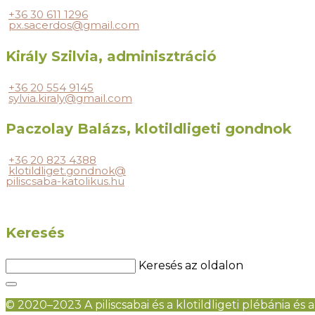
+36 30 611 1296
px.sacerdos@gmail.com
Király Szilvia, adminisztráció
+36 20 554 9145
sylvia.kiraly@gmail.com
Paczolay Balázs, klotildligeti gondnok
+36 20 823 4388
klotildliget.gondnok@
piliscsaba-katolikus.hu
Keresés
Keresés az oldalon
© 2020–2023 A piliscsabai és a klotildligeti plébánia és a 