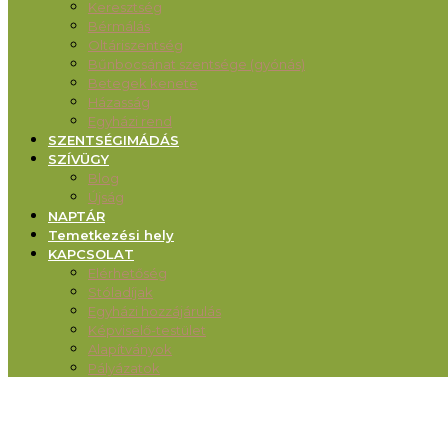
Keresztség
Bérmálás
Oltáriszentség
Bűnbocsánat szentsége (gyónás)
Betegek kenete
Házasság
Egyházi rend
SZENTSÉGIMÁDÁS
SZÍVÜGY
Blog
Újság
NAPTÁR
Temetkezési hely
KAPCSOLAT
Elérhetőség
Stóladíjak
Egyházi hozzájárulás
Képviselő-testület
Alapítványok
Pályázatok