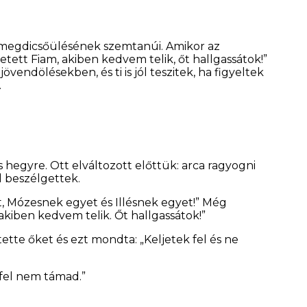
 megdicsőülésének szemtanúi. Amikor az
etett Fiam, akiben kedvem telik, őt hallgassátok!”
vendölésekben, és ti is jól teszitek, ha figyeltek
.
hegyre. Ott elváltozott előttük: arca ragyogni
al beszélgettek.
et, Mózesnek egyet és Illésnek egyet!” Még
 akiben kedvem telik. Őt hallgassátok!”
te őket és ezt mondta: „Keljetek fel és ne
 fel nem támad.”