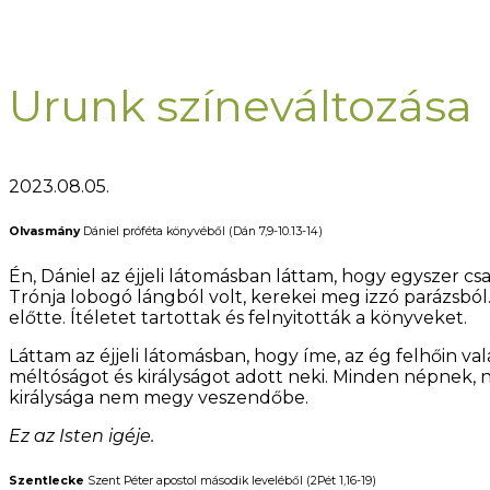
Urunk színeváltozása
2023.08.05.
Olvasmány
Dániel próféta könyvéből (Dán 7,9-10.13-14)
Én, Dániel az éjjeli látomásban láttam, hogy egyszer csak 
Trónja lobogó lángból volt, kerekei meg izzó parázsból.
előtte. Ítéletet tartottak és felnyitották a könyveket.
Láttam az éjjeli látomásban, hogy íme, az ég felhőin va
méltóságot és királyságot adott neki. Minden népnek, 
királysága nem megy veszendőbe.
Ez az Isten igéje.
Szentlecke
Szent Péter apostol második leveléből (2Pét 1,16-19)