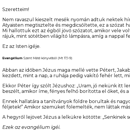
Szeretteim!
Nem ravaszul kieszelt mesék nyomán adtuk nektek hír
Atyaisten megtisztelte és megdicsőítette, ez a szózat h
Mi hallottuk ezt az égből jövő szózatot, amikor vele vol
rájuk, mint sötétben világító lámpásra, amíg a nappal fe
Ez az Isten igéje.
Evangélium
Szent Máté könyvéből (Mt 17,1-9)
Abban az időben Jézus maga mellé vette Pétert, Jakabot
kezdett, mint a nap, a ruhája pedig vakító fehér lett, m
Ekkor Péter így szólt Jézushoz: „Uram, jó nekünk itt l
beszélt, amikor íme, fényes felhő borította el őket, és 
Ennek hallatára a tanítványok földre borultak és nag
féljetek!” Amikor szemüket fölemelték, nem láttak más
A hegyről lejövet Jézus a lelkükre kötötte: „Senkinek s
Ezek az evangélium igéi.