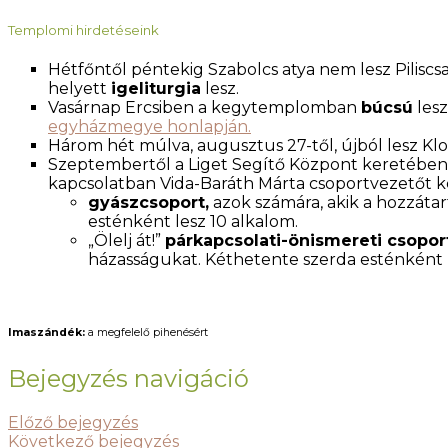
Templomi hirdetéseink
Hétfőntől péntekig Szabolcs atya nem lesz Pilisc
helyett
igeliturgia
lesz.
Vasárnap Ercsiben a kegytemplomban
búcsú
lesz
egyházmegye honlapján.
Három hét múlva, augusztus 27-től, újból lesz Klo
Szeptembertől a Liget Segítő Központ keretében 
kapcsolatban Vida-Baráth Márta csoportvezetőt k
gyászcsoport,
azok számára, akik a hozzáta
esténként lesz 10 alkalom.
„Ölelj át!”
párkapcsolati-önismereti csopor
házasságukat. Kéthetente szerda esténként l
Imaszándék:
a megfelelő pihenésért
Bejegyzés navigáció
Előző bejegyzés
Következő bejegyzés