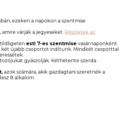
sabán, ezeken a napokon a szentmise
, amire várják a jegyeseket.
Részletek az
tildligeten
esti 7-es szentmise
vasárnaponként.
két újabb csoportot indítunk. Mindkét csoporttal
eressétek.
rtozójukat gyászolják. Kéthetente szerda
t,
azok számára, akik gazdagtani szeretnék a
esz 8 alkalom.