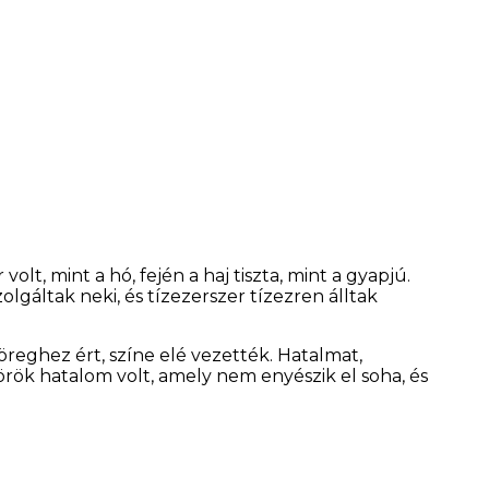
olt, mint a hó, fején a haj tiszta, mint a gyapjú.
olgáltak neki, és tízezerszer tízezren álltak
söreghez ért, színe elé vezették. Hatalmat,
örök hatalom volt, amely nem enyészik el soha, és