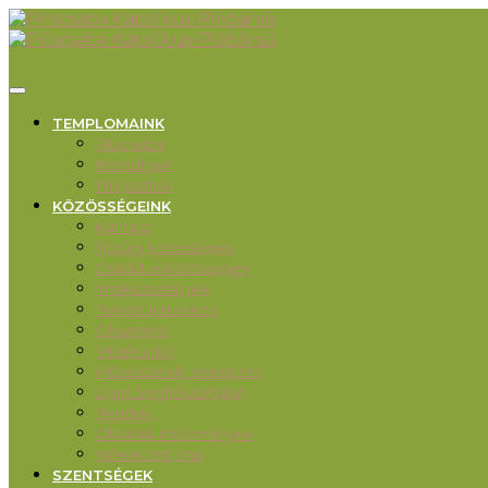
TEMPLOMAINK
Piliscsaba
Klotildliget
Pilisjászfalu
KÖZÖSSÉGEINK
Karitász
Ifjúsági közösségek
Családos közösségek
Imaközösségek
Felnőtt katekézis
Ökumené
Misekuckó
Művészetek, önképzés
Liget Segítőszolgálat
Rendek
Oktatási intézmények
Idősek otthona
SZENTSÉGEK