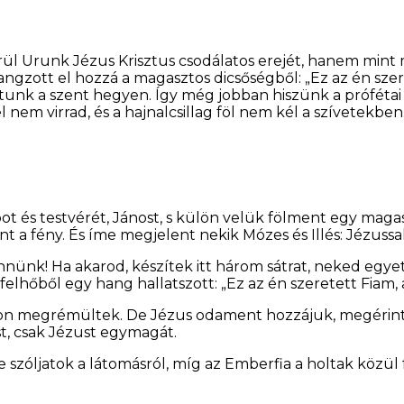
ül Urunk Jézus Krisztus csodálatos erejét, hanem mint
angzott el hozzá a magasztos dicsőségből: „Ez az én szer
tunk a szent hegyen. Így még jobban hiszünk a prófétai jö
l nem virrad, és a hajnalcsillag föl nem kél a szívetekben
 és testvérét, Jánost, s külön velük fölment egy magas 
int a fény. És íme megjelent nekik Mózes és Illés: Jézuss
ennünk! Ha akarod, készítek itt három sátrat, neked egy
a felhőből egy hang hallatszott: „Ez az én szeretett Fiam,
yon megrémültek. De Jézus odament hozzájuk, megérintet
t, csak Jézust egymagát.
e szóljatok a látomásról, míg az Emberfia a holtak közül