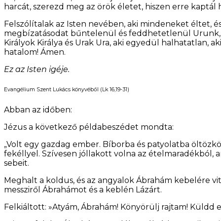
harcát, szerezd meg az örök életet, hiszen erre kaptál hi
Felszólítalak az Isten nevében, aki mindeneket éltet, és
megbízatásodat bűntelenül és feddhetetlenül Urunk, J
Királyok Királya és Urak Ura, aki egyedül halhatatlan, a
hatalom! Ámen.
Ez az Isten igéje.
Evangélium Szent Lukács könyvéből (Lk 16,19-31)
Abban az időben:
Jézus a következő példabeszédet mondta:
„Volt egy gazdag ember. Bíborba és patyolatba öltözköd
fekéllyel. Szívesen jóllakott volna az ételmaradékból, 
sebeit.
Meghalt a koldus, és az angyalok Ábrahám kebelére vitt
messziről Ábrahámot és a keblén Lázárt.
Felkiáltott: »Atyám, Ábrahám! Könyörülj rajtam! Küldd