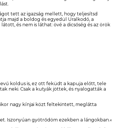
ást.
got tett az igazság mellett, hogy teljesítsd
tja majd a boldog és egyedül Uralkodó, a
átott, és nem is láthat: övé a dicsőség és az örök
ű koldus is, ez ott feküdt a kapuja előtt, tele
ak neki. Csak a kutyák jöttek, és nyalogatták a
or nagy kínjai közt feltekintett, meglátta
vemet. Iszonyúan gyötrődöm ezekben a lángokban.«