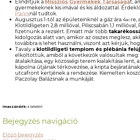
Elindítjuk a
Missziós Gyermekek Társaságá
t, 
gyermekeknek kis imával és kis áldozattal. Érdek
Panni
nál tudtok.
Augusztus 1-től az épületeinknél a gáz ára 4⨉-re, a
Klotildligeten 2,8 millióval, Piliscsabán 1,1 millióva
fizetnünk a rezsiért. Emiatt már több
takarékoss
kidolgozás alatt van, amikor az összes meglesz, a
továbbra is lehet használni, viszont azt kérjük, h
Tavaly a
klotildligeti templom és plébánia felúj
elköltöttük, amiből a következők valósultak meg:
átalakítása, egy közösségi terem kialakítása lent,
kápolna útjának térkövezése, a kripta bejáratának
utcafront kertjének a rendezése. Kiemelten kösz
Paczolay Balázsnak a munkáját.
Imaszándék:
a békéért
Bejegyzés navigáció
Előző bejegyzés