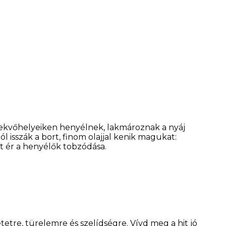
fekvőhelyeiken henyélnek, lakmároznak a nyáj
 isszák a bort, finom olajjal kenik magukat:
t ér a henyélők tobzódása.
tetre, türelemre és szelídségre. Vívd meg a hit jó