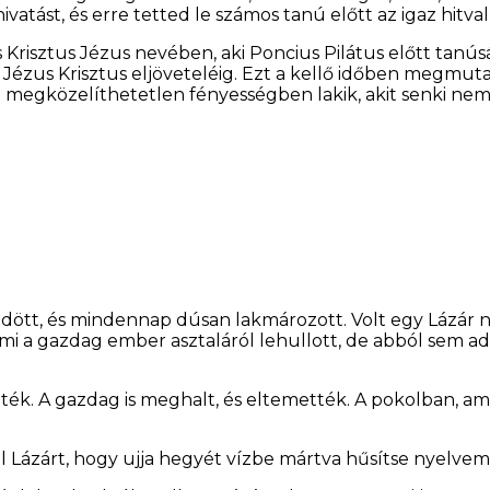
vatást, és erre tetted le számos tanú előtt az igaz hitvall
 Krisztus Jézus nevében, aki Poncius Pilátus előtt tanúsá
ézus Krisztus eljöveteléig. Ezt a kellő időben megmuta
ki megközelíthetetlen fényességben lakik, akit senki nem l
ött, és mindennap dúsan lakmározott. Volt egy Lázár nev
ami a gazdag ember asztaláról lehullott, de abból sem adt
ék. A gazdag is meghalt, és eltemették. A pokolban, amik
 el Lázárt, hogy ujja hegyét vízbe mártva hűsítse nyel