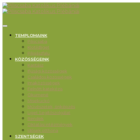
TEMPLOMAINK
Piliscsaba
Klotildliget
Pilisjászfalu
KÖZÖSSÉGEINK
Karitász
Ifjúsági közösségek
Családos közösségek
Imaközösségek
Felnőtt katekézis
Ökumené
Misekuckó
Művészetek, önképzés
Liget Segítőszolgálat
Rendek
Oktatási intézmények
Idősek otthona
SZENTSÉGEK