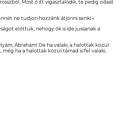
sszból. Most ő itt vigasztalódik, te pedig odaát
onnét ne tudjon hozzánk átjönni senki.«
yságot előttük, nehogy ők is ide jussanak a
tyám, Ábrahám! De ha valaki, a halottak közül
még ha a halottak közül támad is fel valaki,