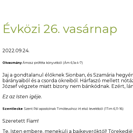
Évközi 26. vasárnap
2022.09.24.
Olvasmány
Ámosz próféta könyvéből (Ám 6,1a.4-7)
Jaj a gondtalanul élőknek Sionban, és Szamária hegyé
bárányaiból és a csorda ökreiből. Hárfaszó mellett nótá
József végzete miatt bizony nem bánkódnak. Ezért, lá
Ez az Isten igéje.
Szentlecke
Szent Pál apostolnak Timóteushoz írt első leveléből (1Tim 6,11-16)
Szeretett Fiam!
Te, Isten embere, menekülj a bajkeverőktől! Törekedjél 