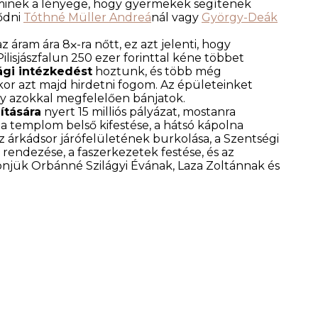
aminek a lényege, hogy gyermekek segítenek
lődni
Tóthné Müller Andreá
nál vagy
György-Deák
z áram ára 8⨉-ra nőtt, ez azt jelenti, hogy
l, Pilisjászfalun 250 ezer forinttal kéne többet
ági intézkedést
hoztunk, és több még
kkor azt majd hirdetni fogom. Az épületeinket
ogy azokkal megfelelően bánjatok.
ítására
nyert 15 milliós pályázat, mostanra
 a templom belső kifestése, a hátsó kápolna
 az árkádsor járófelületének burkolása, a Szentségi
 rendezése, a faszerkezetek festése, és az
önjük Orbánné Szilágyi Évának, Laza Zoltánnak és