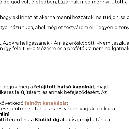
ó dolgod volt életedben, Lázárnak meg mennyi jutott a ro
ogy aki innét át akarna menni hozzátok, ne tudjon, se 
őt atyai házunkba, ahol még öt testvérem él. Tegyen bizon
 Azokra hallgassanak.« Ám az erősködött: »Nem teszik, a
gy felelt: »Ha Mózesre és a prófétákra nem hallgatnak, 
án áldjuk meg a
felújított hátsó kápolnát,
majd
keres felújításért, és annak befejeződésért. Az
a következő
felnőtt katekézis
t.
11-es szentmise után a sekrestyében várjuk azokat a
álni
.
tti téren lesz a
Klotild díj
átadása, majd utána a