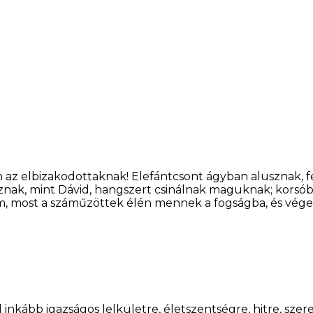
n az elbizakodottaknak! Elefántcsont ágyban alusznak, 
znak, mint Dávid, hangszert csinálnak maguknak; korsóból
m, most a száműzöttek élén mennek a fogságba, és vége
inkább igazságos lelkületre, életszentségre, hitre, szere