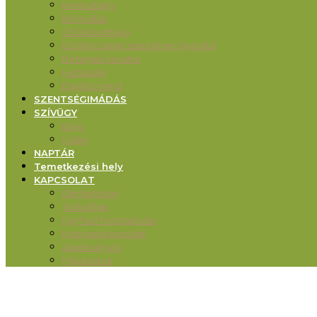
Keresztség
Bérmálás
Oltáriszentség
Bűnbocsánat szentsége (gyónás)
Betegek kenete
Házasság
Egyházi rend
SZENTSÉGIMÁDÁS
SZÍVÜGY
Blog
Újság
NAPTÁR
Temetkezési hely
KAPCSOLAT
Elérhetőség
Stóladíjak
Egyházi hozzájárulás
Képviselő-testület
Alapítványok
Pályázatok