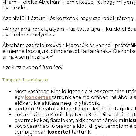
»Fiam – felelte Ábrahám –, emlékezzél rá, hogy milyen j
gyötrődöl.
Azonfelül köztünk és köztetek nagy szakadék tátong, h
»Akkor arra kérlek, atyám – kiáltotta újra –, küldd el 
gyötrelmek helyére.«
Ábrahám ezt felelte: »Van Mózesük és vannak prófétáik.
elmenne hozzájuk, bűnbánatot tartanának.« Ő azonban í
annak sem hisznek.«”
Ezek az evangélium igéi.
Templomi hirdetéseink
Most vasárnap Klotildligeten a 9-es szentmise ut
egy
koncertet
tartunk a templomban, hálából a si
előkert kialakítása még folytatódik.
Kedden 19 órától a klotildligeti plébánián tarjuk 
Jövő vasárnap Klotildligeten a 9-es, Piliscsabán a 
gyermekeket, fiatalokat, akik szeretnének
ministr
Jövő vasárnap 16 órakor a klotildligeti templom elő
templomban
kocertet
tartunk.