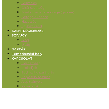
Bérmálás
Oltáriszentség
Bűnbocsánat szentsége (gyónás)
Betegek kenete
Házasság
Egyházi rend
SZENTSÉGIMÁDÁS
SZÍVÜGY
Blog
Újság
NAPTÁR
Temetkezési hely
KAPCSOLAT
Elérhetőség
Stóladíjak
Egyházi hozzájárulás
Képviselő-testület
Alapítványok
Pályázatok