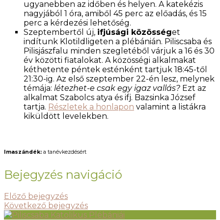
ugyanebben az időben és helyen. A katekézis
nagyjából 1 óra, amiből 45 perc az előadás, és 15
perc a kérdezési lehetőség.
Szeptembertől új,
ifjúsági közösség
et
indítunk Klotildligeten a plébánián. Piliscsaba és
Pilisjászfalu minden szegletéből várjuk a 16 és 30
év közötti fiatalokat. A közösségi alkalmakat
kéthetente péntek esténként tartjuk 18:45-től
21:30-ig. Az első szeptember 22-én lesz, melynek
témája:
létezhet-e csak egy igaz vallás?
Ezt az
alkalmat Szabolcs atya és ifj. Bazsinka József
tartja.
Részletek a honlapon
valamint a listákra
kiküldött levelekben.
Imaszándék:
a tanévkezdésért
Bejegyzés navigáció
Előző bejegyzés
Következő bejegyzés