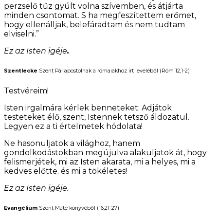
perzselő tűz gyúlt volna szívemben, és átjárta
minden csontomat. S ha megfeszítettem erőmet,
hogy ellenálljak, belefáradtam és nem tudtam
elviselni.”
Ez az Isten igéje
.
Szentlecke
Szent Pál apostolnak a rómaiakhoz írt leveléből (Róm 12,1-2)
Testvéreim!
Isten irgalmára kérlek benneteket: Adjátok
testeteket élő, szent, Istennek tetsző áldozatul.
Legyen ez a ti értelmetek hódolata!
Ne hasonuljatok a világhoz, hanem
gondolkodástokban megújulva alakuljatok át, hogy
felismerjétek, mi az Isten akarata, mi a helyes, mi a
kedves előtte. és mi a tökéletes!
Ez az Isten igéje.
Evangélium
Szent Máté könyvéből (16,21-27)