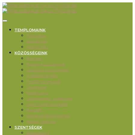
TEMPLOMAINK
Piliscsaba
Klotildliget
Pilisjászfalu
KÖZÖSSÉGEINK
Karitász
Ifjúsági közösségek
Családos közösségek
Imaközösségek
Felnőtt katekézis
Ökumené
Misekuckó
Művészetek, önképzés
Liget Segítőszolgálat
Rendek
Oktatási intézmények
Idősek otthona
SZENTSÉGEK
Keresztség