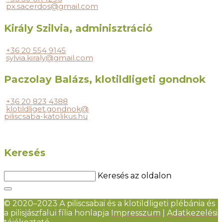
px.sacerdos@gmail.com
Király Szilvia, adminisztráció
+36 20 554 9145
sylvia.kiraly@gmail.com
Paczolay Balázs, klotildligeti gondnok
+36 20 823 4388
klotildliget.gondnok@
piliscsaba-katolikus.hu
Keresés
Keresés az oldalon
© 2020–2023 A piliscsabai és a klotildligeti plébánia és
a pilisjászfalui fília honlapja
Impresszum
|
Adatkezelési