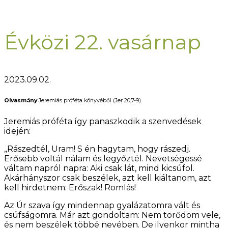
Évközi 22. vasárnap
2023.09.02.
Olvasmány
Jeremiás próféta könyvéből (Jer 20,7-9)
Jeremiás próféta így panaszkodik a szenvedések
idején:
„Rászedtél, Uram! S én hagytam, hogy rászedj.
Erősebb voltál nálam és legyőztél. Nevetségessé
váltam napról napra: Aki csak lát, mind kicsúfol.
Akárhányszor csak beszélek, azt kell kiáltanom, azt
kell hirdetnem: Erőszak! Romlás!
Az Úr szava így mindennap gyalázatomra vált és
csúfságomra. Már azt gondoltam: Nem törődöm vele,
és nem beszélek többé nevében. De ilyenkor mintha