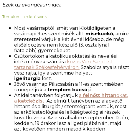
Ezek az evangélium igéi.
Templomi hirdetéseink
Most vasárnaptól ismét van Klotildligeten a
vasárnapi 9-es szentmisék altt
misekuckó,
amire
szeretettel várjuk a két évnél idősebb, de még
elsőáldozásra nem készülő (3. osztálynál
fiatalabb) gyermekeket.
Csütörtökön a katolikus oktatási és nevelési
intézmények számára
közös Veni Sancte-t
tartanak Székesfehérváron.
Szabolcs atya is részt
vesz rajta, így a szentmise helyett
igeliturgia
lesz.
Jövő vasárnap Piliscsabán a 11-es szentmisében
ünnepeljük a
templom búcsú
ját.
Az idei tanévben folytatjuk
a
felnőtt hittan
okat,
a
katekézis
t.
Az elmúlt tanévben az alapvető
hittant és a liturgiát / szentségtant vettük, most
az erkölcsteológiai és lelkiségteológiai részek
következnek. Az első alkalom szeptember 12-én,
kedden, 19 órakor lesz a ligeti plébánián, majd
azt követően minden második kedden