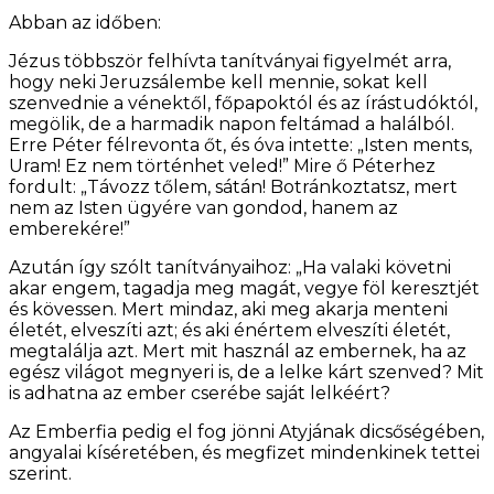
Abban az időben:
Jézus többször felhívta tanítványai figyelmét arra,
hogy neki Jeruzsálembe kell mennie, sokat kell
szenvednie a vénektől, főpapoktól és az írástudóktól,
megölik, de a harmadik napon feltámad a halálból.
Erre Péter félrevonta őt, és óva intette: „Isten ments,
Uram! Ez nem történhet veled!” Mire ő Péterhez
fordult: „Távozz tőlem, sátán! Botránkoztatsz, mert
nem az Isten ügyére van gondod, hanem az
emberekére!”
Azután így szólt tanítványaihoz: „Ha valaki követni
akar engem, tagadja meg magát, vegye föl keresztjét
és kövessen. Mert mindaz, aki meg akarja menteni
életét, elveszíti azt; és aki énértem elveszíti életét,
megtalálja azt. Mert mit használ az embernek, ha az
egész világot megnyeri is, de a lelke kárt szenved? Mit
is adhatna az ember cserébe saját lelkéért?
Az Emberfia pedig el fog jönni Atyjának dicsőségében,
angyalai kíséretében, és megfizet mindenkinek tettei
szerint.